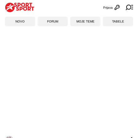
Prijava
Otvori profi
Ot
NOVO
FORUM
MOJE TEME
TABELE