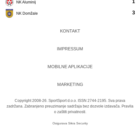
1
NK Aluminij
3
NK Domžale
KONTAKT
IMPRESSUM
MOBILNE APLIKACIJE
MARKETING
Copyright 2008-26. SportSport d.o.o. ISSN 2744-2195. Sva prava
zadržana. Zabranjeno preuzimanje sadržaja bez dozvole izdavača.
Pravila
o zaštiti privatnosti.
Osigurava
Sikra Security