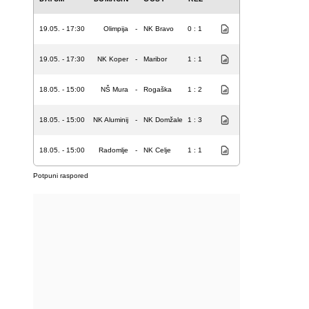
19.05. - 17:30
Olimpija
-
NK Bravo
0 : 1
19.05. - 17:30
NK Koper
-
Maribor
1 : 1
18.05. - 15:00
NŠ Mura
-
Rogaška
1 : 2
18.05. - 15:00
NK Aluminij
-
NK Domžale
1 : 3
18.05. - 15:00
Radomlje
-
NK Celje
1 : 1
Potpuni raspored