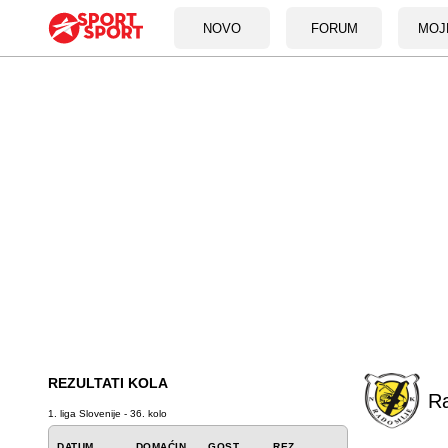
NOVO
FORUM
MOJ
REZULTATI KOLA
R
1. liga Slovenije - 36. kolo
DATUM
DOMAĆIN
GOST
REZ