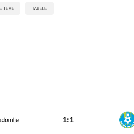
E TEME
TABELE
1
:
1
adomlje