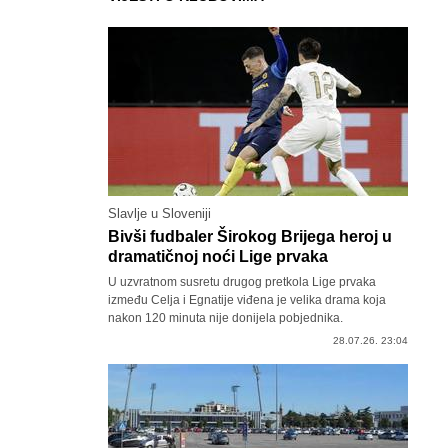
Slavlje u Sloveniji
Bivši fudbaler Širokog Brijega heroj u
dramatičnoj noći Lige prvaka
U uzvratnom susretu drugog pretkola Lige prvaka
između Celja i Egnatije viđena je velika drama koja
nakon 120 minuta nije donijela pobjednika.
28.07.26. 23:04