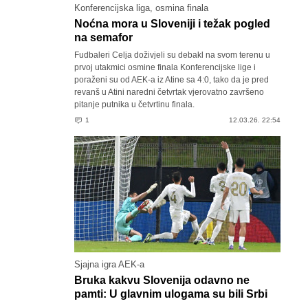
Konferencijska liga, osmina finala
Noćna mora u Sloveniji i težak pogled
na semafor
Fudbaleri Celja doživjeli su debakl na svom terenu u
prvoj utakmici osmine finala Konferencijske lige i
poraženi su od AEK-a iz Atine sa 4:0, tako da je pred
revanš u Atini naredni četvrtak vjerovatno završeno
pitanje putnika u četvrtinu finala.
1
12.03.26. 22:54
Sjajna igra AEK-a
Bruka kakvu Slovenija odavno ne
pamti: U glavnim ulogama su bili Srbi