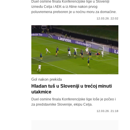
Duel osmine finala Konferencijske lige u Sloveniji
između Celja i AEK-a iz Atine nakon prvog
poluvremena pretvoren je u noćnu moru za domaćine.
12.03.26. 22:02
Gol nakon prekida
Hladan tuš u Sloveniji u trećoj minuti
utakmice
Duel osmine finala Konferencijske lige loše je počeo i
za predstavnike Slovenije, ekipu Celja.
12.03.26. 21:18