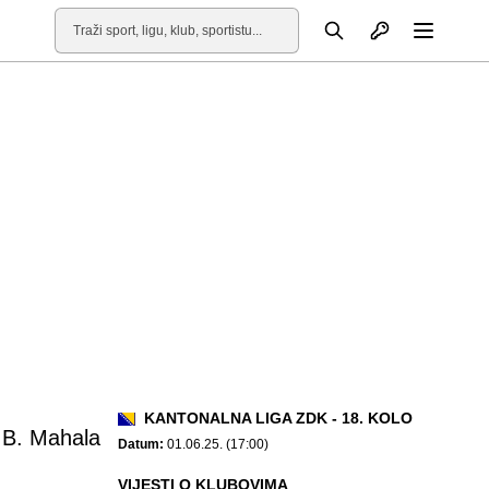
Otvori profil
Pretraga
Otvori
KANTONALNA LIGA ZDK - 18. KOLO
 B. Mahala
Datum:
01.06.25. (17:00)
VIJESTI O KLUBOVIMA