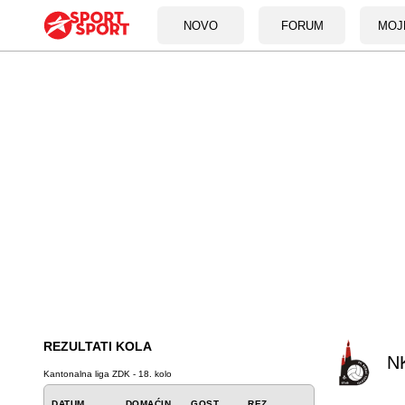
NOVO
FORUM
MOJ
REZULTATI KOLA
NK
Kantonalna liga ZDK - 18. kolo
DATUM
DOMAĆIN
GOST
REZ