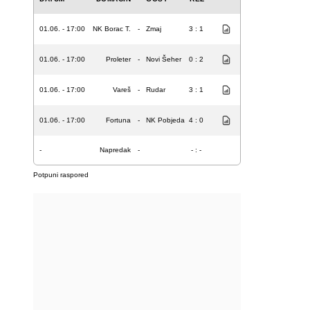
01.06. - 17:00
NK Borac T.
-
Zmaj
3 : 1
01.06. - 17:00
Proleter
-
Novi Šeher
0 : 2
01.06. - 17:00
Vareš
-
Rudar
3 : 1
01.06. - 17:00
Fortuna
-
NK Pobjeda
4 : 0
-
Napredak
-
- : -
Potpuni raspored