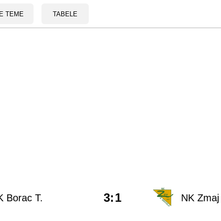
E TEME
TABELE
3
:
1
 Borac T.
NK Zmaj