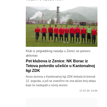
Klub iz prigradskog naselja u Zenici se ponovo
aktivirao
Pet klubova iz Zenice: NK Borac iz
Tetova potvrdio učešće u Kantonalnoj
ligi ZDK
Nova sezona u Kantonalnoj ligi ZDK trebala bi krenuti
22. avgusta, a još se zvanično ne zna tačan broj ekipa
koje će nastupati u novoj sezoni.
17.07.20. 14:34