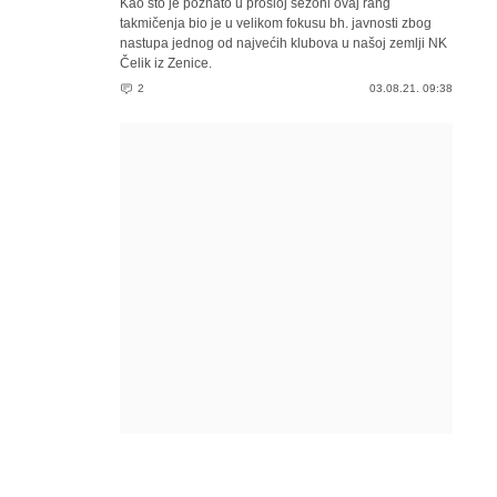
Kao što je poznato u prošloj sezoni ovaj rang
takmičenja bio je u velikom fokusu bh. javnosti zbog
nastupa jednog od najvećih klubova u našoj zemlji NK
Čelik iz Zenice.
2
03.08.21. 09:38