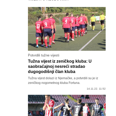
Potvrdili tužne vijesti
Tužna vijest iz zeničkog kluba: U
saobraćajnoj nesreći stradao
dugogodišnji član kluba
Tužna vijest dolazi iz Njemačke, a potvrdili su je iz
zeničkog nogometnog kluba Fortuna.
14.11.22. 11:52