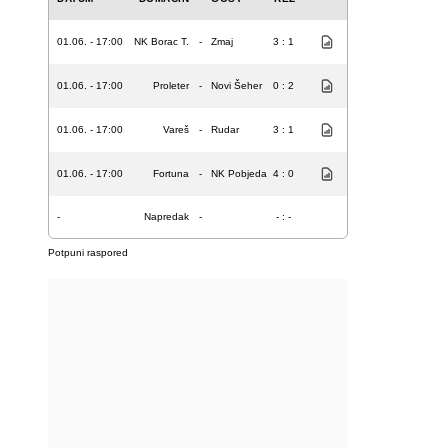
01.06. - 17:00
NK Borac T.
-
Zmaj
3 : 1
01.06. - 17:00
Proleter
-
Novi Šeher
0 : 2
01.06. - 17:00
Vareš
-
Rudar
3 : 1
01.06. - 17:00
Fortuna
-
NK Pobjeda
4 : 0
-
Napredak
-
- : -
Potpuni raspored