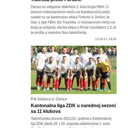
Danas su odigrane utakmice 2. kola Kupa FBiH. U
jednom interesantnom meču na Kamberovića polju
sastali su se kantonalac ekipa Fortune iz Zenice, te
član 1.lige FBiH, tim Travnika. U neizvjesnom meču na
kraju je pobjedu slavila ekipa s Pirote rezultatom 1:2, te
je prošla u narednu fazu takmičenja.
15.09.21. 18:30
Pet klubova iz Zenice
Kantonalna liga ZDK u narednoj sezoni
sa 11 klubova
Takmičarska sezona 2021/22. godina u Kantonalnoj
ligi ZDK starta 28. i 29. avgusta utakmicama 1. kola.