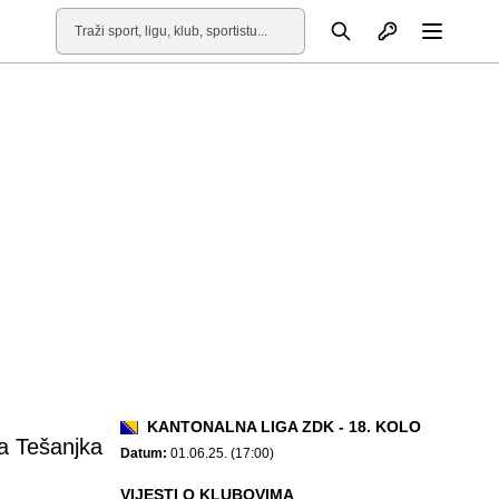
Otvori profil
Pretraga
Otvori
KANTONALNA LIGA ZDK - 18. KOLO
a Tešanjka
Datum:
01.06.25. (17:00)
VIJESTI O KLUBOVIMA