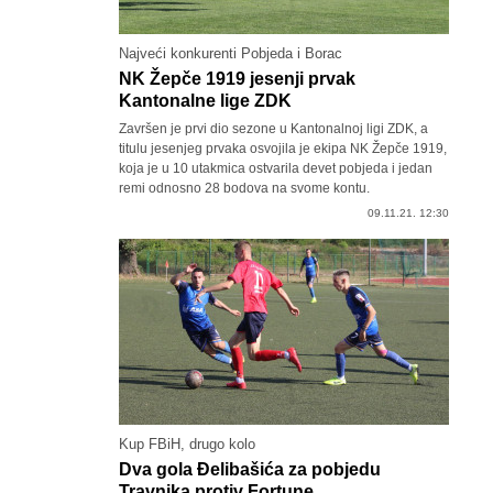
Najveći konkurenti Pobjeda i Borac
NK Žepče 1919 jesenji prvak
Kantonalne lige ZDK
Završen je prvi dio sezone u Kantonalnoj ligi ZDK, a
titulu jesenjeg prvaka osvojila je ekipa NK Žepče 1919,
koja je u 10 utakmica ostvarila devet pobjeda i jedan
remi odnosno 28 bodova na svome kontu.
09.11.21. 12:30
Kup FBiH, drugo kolo
Dva gola Đelibašića za pobjedu
Travnika protiv Fortune