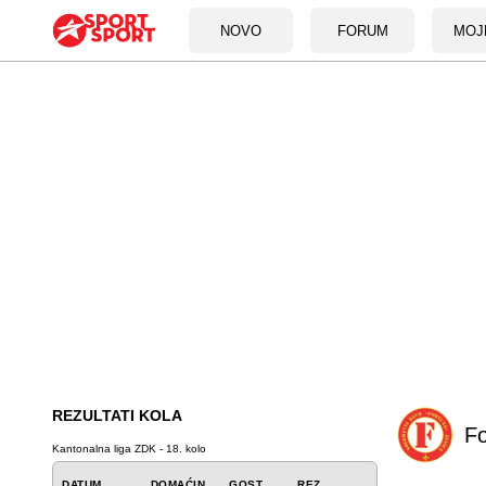
NOVO
FORUM
MOJ
REZULTATI KOLA
Fo
Kantonalna liga ZDK - 18. kolo
DATUM
DOMAĆIN
GOST
REZ