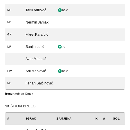
Tarik Adilović
MF
90+'
Nermin Jamak
MF
Fikret Karajbić
GK
Sanjin Lelić
MF
72'
Azur Mahmić
Adi Marković
FW
90+'
Fenan Salčinović
MF
Trener:
Adnan Örnek
NK ŠIROKI BRIJEG
#
IGRAČ
ZAMJENA
K
A
GOL