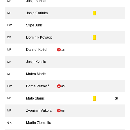
Josip Barišić
DF
Josip Ćorluka
MF
Stipe Jurić
FW
Dominik Kovačić
DF
Danijel Kožul
MF
16'
Josip Kvesić
DF
Mateo Marić
MF
Borna Petrović
FW
65'
Mato Stanić
MF
Zvonimir Vukoja
MF
65'
Martin Zlomislić
GK