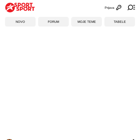
Prijava
Otvori profi
Ot
NOVO
FORUM
MOJE TEME
TABELE