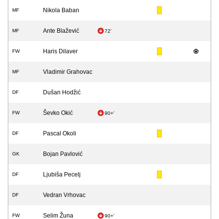
Nikola Baban
MF
Ante Blažević
MF
72'
Haris Dilaver
FW
Vladimir Grahovac
MF
Dušan Hodžić
DF
Ševko Okić
FW
90+'
Pascal Okoli
DF
Bojan Pavlović
GK
Ljubiša Pecelj
DF
Vedran Vrhovac
DF
Selim Žuna
FW
90+'