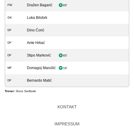
Dražen Bagarić
FW
65'
Luka Bilobrk
GK
Dino Ćorić
DF
Ante Hrkać
DF
Stipo Marković
DF
65'
Domagoj Marušić
MF
16'
Bernardo Matić
DF
Trener:
Goce Sedloski
KONTAKT
IMPRESSUM