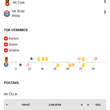
1
NK Čelik
NK Široki
1
Brijeg
TOK UTAKMICE
Kartoni
Golovi
Izmjene
0
15
30
45
60
75
90
POSTAVA
NK ČELIK
#
IGRAČ
ZAMJENA
K
A
GOL