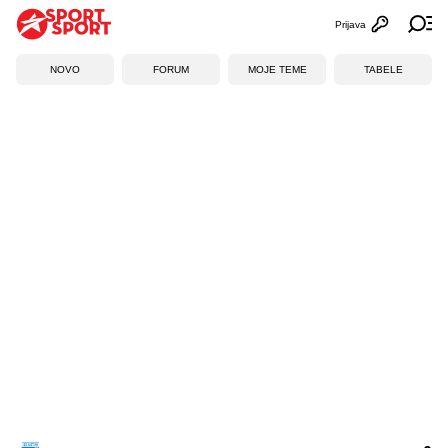
Prijava
Otvori profi
Ot
NOVO
FORUM
MOJE TEME
TABELE