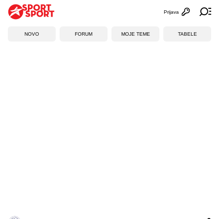
Prijava
Otvori profi
Ot
NOVO
FORUM
MOJE TEME
TABELE