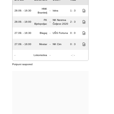
HNK
28.09. - 16:30
-
Iskra
1 : 3
Branitelj
FK
NK Neretva
28.09. - 16:00
-
2 : 3
Bjelopoljac
Čeljevo 2020
27.09. - 16:30
Blagaj
-
UŠS Fortuna
0 : 0
27.09. - 16:00
Mostar
-
NK Cim
0 : 3
-
Lokomotiva
-
- : -
Potpuni raspored