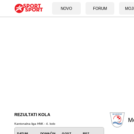
NOVO
FORUM
MOJ
REZULTATI KOLA
M
Kantonalna liga HNK - 4. kolo
DATUM
DOMAĆIN
GOST
REZ