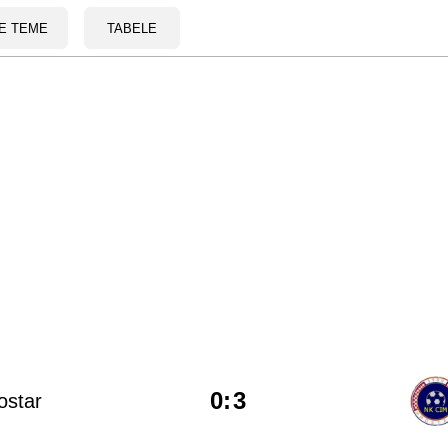
E TEME
TABELE
0
:
3
ostar