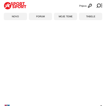
Prijava
Otvori profi
Ot
NOVO
FORUM
MOJE TEME
TABELE