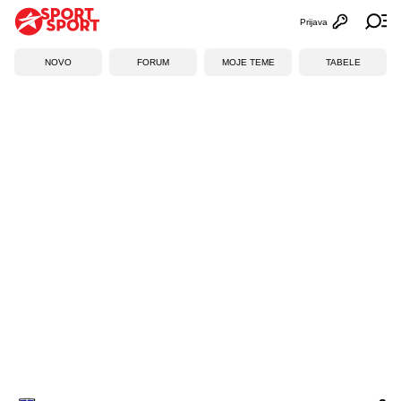
Prijava
Otvori profi
Ot
NOVO
FORUM
MOJE TEME
TABELE