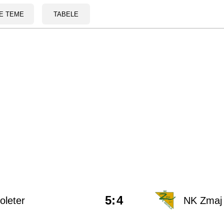
E TEME
TABELE
5
:
4
oleter
NK Zmaj