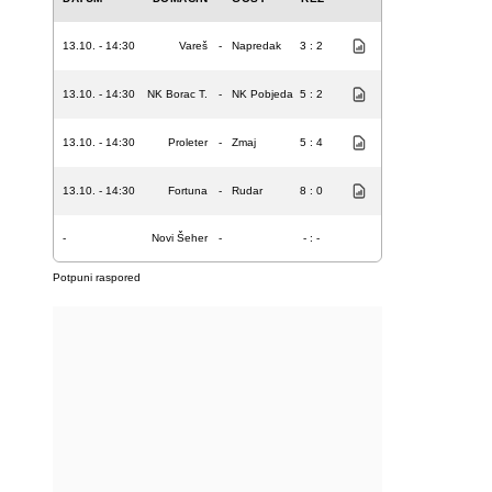
13.10. - 14:30
Vareš
-
Napredak
3 : 2
13.10. - 14:30
NK Borac T.
-
NK Pobjeda
5 : 2
13.10. - 14:30
Proleter
-
Zmaj
5 : 4
13.10. - 14:30
Fortuna
-
Rudar
8 : 0
-
Novi Šeher
-
- : -
Potpuni raspored