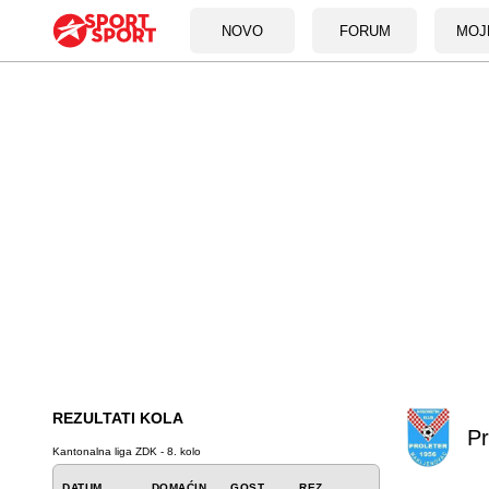
NOVO
FORUM
MOJ
REZULTATI KOLA
Pr
Kantonalna liga ZDK - 8. kolo
DATUM
DOMAĆIN
GOST
REZ