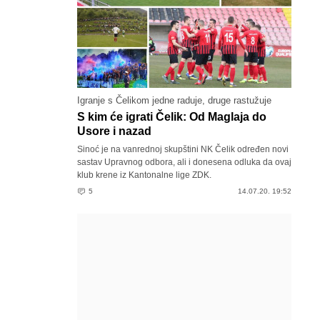
Igranje s Čelikom jedne raduje, druge rastužuje
S kim će igrati Čelik: Od Maglaja do
Usore i nazad
Sinoć je na vanrednoj skupštini NK Čelik određen novi
sastav Upravnog odbora, ali i donesena odluka da ovaj
klub krene iz Kantonalne lige ZDK.
5
14.07.20. 19:52