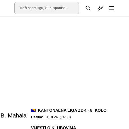
Otvori profil
Pretraga
Otvori
KANTONALNA LIGA ZDK - 8. KOLO
 B. Mahala
Datum:
13.10.24. (14:30)
VIJESTI O KLUBOVIMA