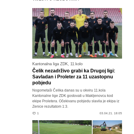
Kantonalna liga ZDK, 11.kolo
Čelik nezadrživo grabi ka Drugoj ligi:
Savladan i Proleter za 11 uzastopnu
pobjedu
Nogometaši Čelika danas su u okviru 11.kola
Kantonalne lige ZDK gostovati u Makljenovcu kod
ekipe Proletera. Očekivanu pobjedu slavila je ekipa iz
Zenice rezultatom 1:3.
1
03.04.21. 18:05