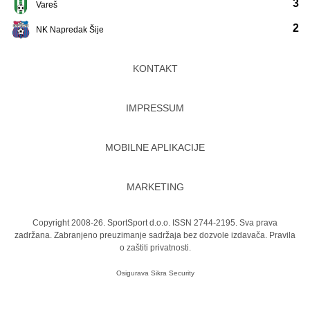
3
Vareš
2
NK Napredak Šije
KONTAKT
IMPRESSUM
MOBILNE APLIKACIJE
MARKETING
Copyright 2008-26. SportSport d.o.o. ISSN 2744-2195. Sva prava
zadržana. Zabranjeno preuzimanje sadržaja bez dozvole izdavača.
Pravila
o zaštiti privatnosti.
Osigurava
Sikra Security