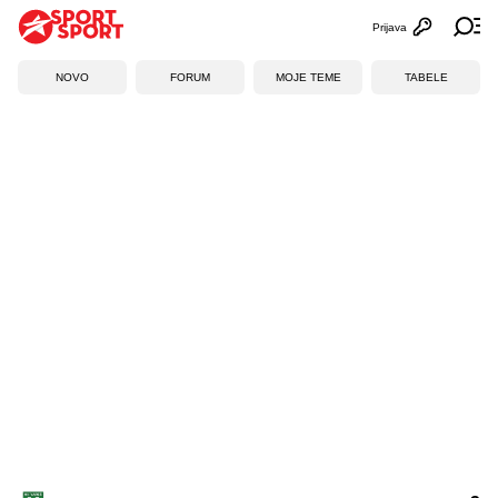
Prijava
Otvori profi
Ot
NOVO
FORUM
MOJE TEME
TABELE