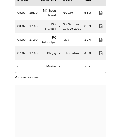
NK Sport
08.09. - 18:30
-
NK Cim
5 : 3
Talent
HNK
NK Neretva
08.09. - 17:00
-
0 : 3
Branitelj
Čeljevo 2020
FK
08.09. - 17:00
-
Iskra
1 : 4
Bjelopoljac
07.09. - 17:00
Blagaj
-
Lokomotiva
4 : 0
-
Mostar
-
- : -
Potpuni raspored