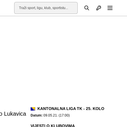
Otvori profil
Pretraga
Otvori
KANTONALNA LIGA TK - 25. KOLO
o Lukavica
Datum:
09.05.21. (17:00)
VIJESTI O KLUBOVIMA