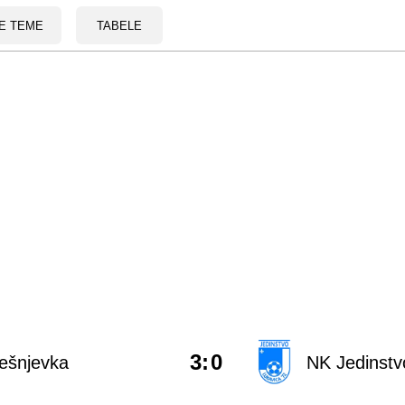
E TEME
TABELE
3
:
0
ešnjevka
NK Jedinstv