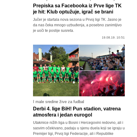
Prepiska sa Facebooka iz Prve lige TK
je hit: Klub optužuje, igrač se brani
Jučer je startala nova sezona u Prvoj ligi TK. Jasno je
da nas čeka mnogo uzbuđenja, a posebno zanimljivo
je uoči te poslije susreta.
19.08.19. 10:51
I male sredine žive za fudbal
Derbi 4. lige BiH! Pun stadion, vatrena
atmosfera i jedan eurogol
Utakmice nižih liga u Bosni i Hercegovini redovno, ali i
sasvim očekivano, padaju u sjenu duela koji se igraju u
Premijer ligi, Prvoj ligi Federacije, ali i Republike