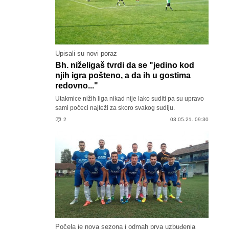
Upisali su novi poraz
Bh. niželigaš tvrdi da se "jedino kod
njih igra pošteno, a da ih u gostima
redovno..."
Utakmice nižih liga nikad nije lako suditi pa su upravo
sami počeci najteži za skoro svakog sudiju.
2
03.05.21. 09:30
Počela je nova sezona i odmah prva uzbuđenja