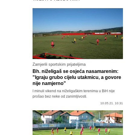
Zamjerili sportskim prijateljima
Bh. niželigaš se osjeća nasamarenim:
"Igraju grubo cijelu utakmicu, a govore
nije namjerno"
I minuli vikend na niželigaškim terenima u BiH nije
prošao bez neke od zanimljivosti.
10.05.21. 10:31