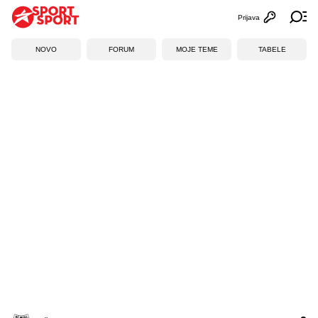
Prijava
Otvori profi
Ot
NOVO
FORUM
MOJE TEME
TABELE