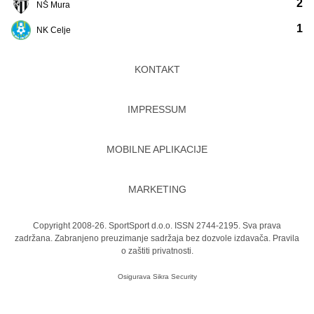
2
NŠ Mura
1
NK Celje
KONTAKT
IMPRESSUM
MOBILNE APLIKACIJE
MARKETING
Copyright 2008-26. SportSport d.o.o. ISSN 2744-2195. Sva prava
zadržana. Zabranjeno preuzimanje sadržaja bez dozvole izdavača.
Pravila
o zaštiti privatnosti.
Osigurava
Sikra Security