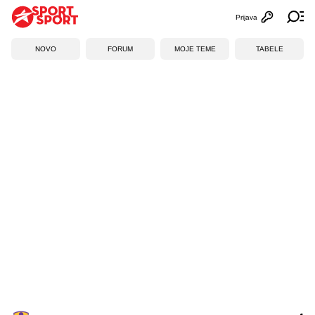
Prijava
Otvori profi
Ot
NOVO
FORUM
MOJE TEME
TABELE