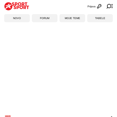
Prijava
Otvori profi
Ot
NOVO
FORUM
MOJE TEME
TABELE