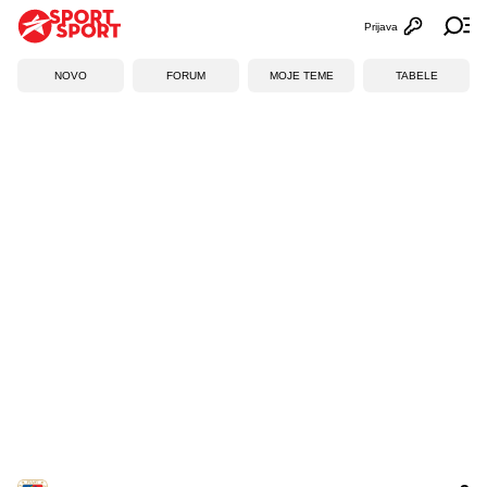
Prijava
Otvori profi
Ot
NOVO
FORUM
MOJE TEME
TABELE