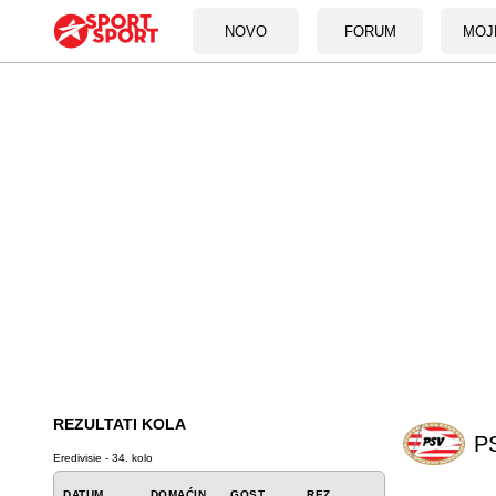
NOVO
FORUM
MOJ
REZULTATI KOLA
P
Eredivisie - 34. kolo
DATUM
DOMAĆIN
GOST
REZ