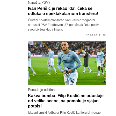
Napušta PSV?
Ivan Perišić je rekao 'da', čeka se
odluka o spektakularnom transferu!
Čuveni hrvatski ofanzivac Ivan Perišić mogao bi
napustiti PSV Eindhoven. 37-godišnjak čeka poziv
svog bivšeg kluba Intera.
25.07.26. 21:20
Ponuda je odlična
Kakva bomba: Filip Kostić ne odustaje
od velike scene, na pomolu je sjajan
potpis!
Iskusni srpski fudbaler Filip Kostić karijeru bi mogao