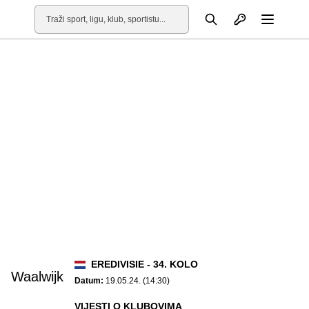
Otvori profil
Pretraga
Otvori
EREDIVISIE - 34. KOLO
Waalwijk
Datum:
19.05.24. (14:30)
VIJESTI O KLUBOVIMA