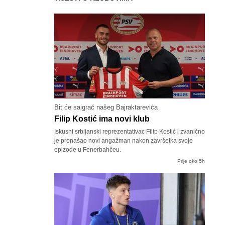
Bit će saigrač našeg Bajraktarevića
Filip Kostić ima novi klub
Iskusni srbijanski reprezentativac Filip Kostić i zvanično
je pronašao novi angažman nakon završetka svoje
epizode u Fenerbahčeu.
Prije oko 5h