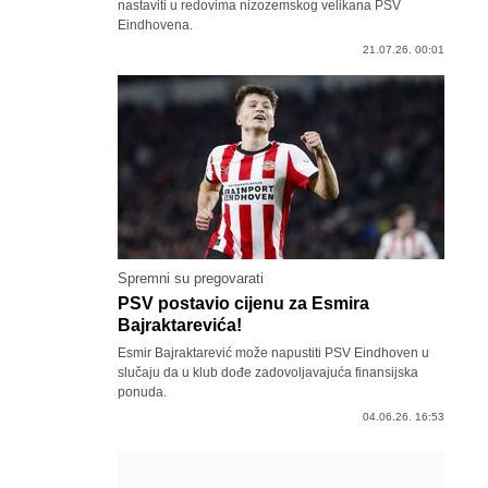
nastaviti u redovima nizozemskog velikana PSV
Eindhovena.
21.07.26. 00:01
Spremni su pregovarati
PSV postavio cijenu za Esmira
Bajraktarevića!
Esmir Bajraktarević može napustiti PSV Eindhoven u
slučaju da u klub dođe zadovoljavajuća finansijska
ponuda.
04.06.26. 16:53