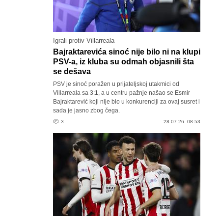
Igrali protiv Villarreala
Bajraktarevića sinoć nije bilo ni na klupi
PSV-a, iz kluba su odmah objasnili šta
se dešava
PSV je sinoć poražen u prijateljskoj utakmici od
Villarreala sa 3:1, a u centru pažnje našao se Esmir
Bajraktarević koji nije bio u konkurenciji za ovaj susret i
sada je jasno zbog čega.
3
28.07.26. 08:53