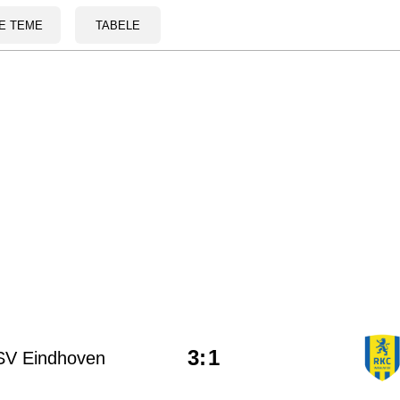
E TEME
TABELE
3
:
1
SV Eindhoven