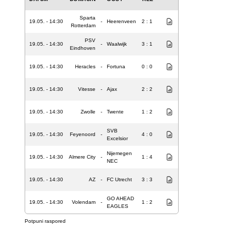
Sparta
19.05. - 14:30
-
Heerenveen
2 : 1
Rotterdam
PSV
19.05. - 14:30
-
Waalwijk
3 : 1
Eindhoven
19.05. - 14:30
Heracles
-
Fortuna
0 : 0
19.05. - 14:30
Vitesse
-
Ajax
2 : 2
19.05. - 14:30
Zwolle
-
Twente
1 : 2
SVB
19.05. - 14:30
Feyenoord
-
4 : 0
Excelsior
Nijemegen
19.05. - 14:30
Almere City
-
1 : 4
NEC
19.05. - 14:30
AZ
-
FC Utrecht
3 : 3
GO AHEAD
19.05. - 14:30
Volendam
-
1 : 2
EAGLES
Potpuni raspored