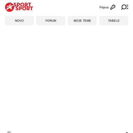
Prijava
Otvori profi
Ot
NOVO
FORUM
MOJE TEME
TABELE