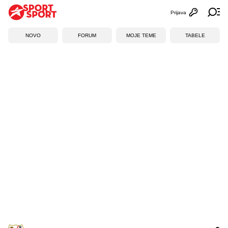
Prijava
Otvori profi
Ot
NOVO
FORUM
MOJE TEME
TABELE