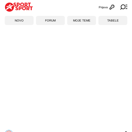
Prijava
Otvori profi
Ot
NOVO
FORUM
MOJE TEME
TABELE