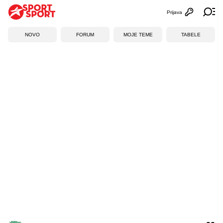
Prijava
Otvori profi
Ot
NOVO
FORUM
MOJE TEME
TABELE