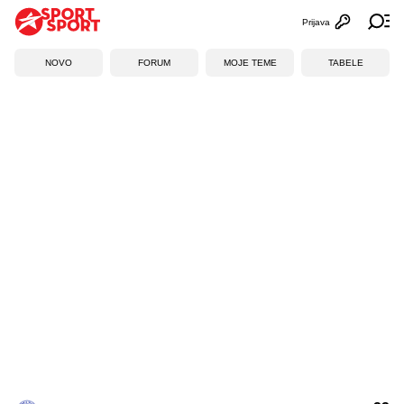
Prijava
Otvori profi
Ot
NOVO
FORUM
MOJE TEME
TABELE