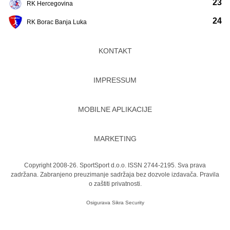
23
RK Hercegovina
24
RK Borac Banja Luka
KONTAKT
IMPRESSUM
MOBILNE APLIKACIJE
MARKETING
Copyright 2008-26. SportSport d.o.o. ISSN 2744-2195. Sva prava
zadržana. Zabranjeno preuzimanje sadržaja bez dozvole izdavača.
Pravila
o zaštiti privatnosti.
Osigurava
Sikra Security