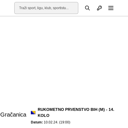
Otvori profil
Pretraga
Otvori
RUKOMETNO PRVENSTVO BIH (M) - 14.
Gračanica
KOLO
Datum:
10.02.24. (19:00)