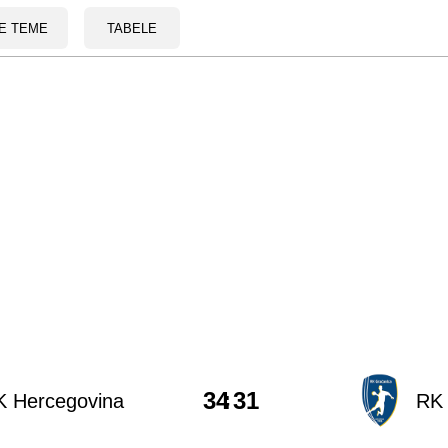
E TEME
TABELE
34
:
31
K Hercegovina
RK 