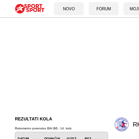
NOVO
FORUM
MOJ
REZULTATI KOLA
R
Rukometno prvenstvo BiH (M) - 14. kolo
DATUM
DOMAĆIN
GOST
REZ