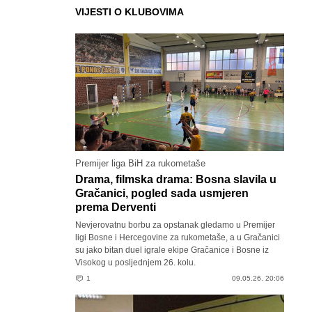
VIJESTI O KLUBOVIMA
Premijer liga BiH za rukometaše
Drama, filmska drama: Bosna slavila u
Gračanici, pogled sada usmjeren
prema Derventi
Nevjerovatnu borbu za opstanak gledamo u Premijer
ligi Bosne i Hercegovine za rukometaše, a u Gračanici
su jako bitan duel igrale ekipe Gračanice i Bosne iz
Visokog u posljednjem 26. kolu.
1
09.05.26. 20:06