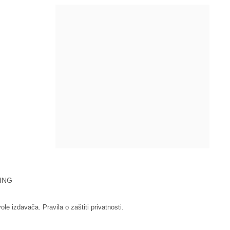
ING
vole izdavača.
Pravila o zaštiti privatnosti.