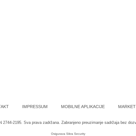
TAKT
IMPRESSUM
MOBILNE APLIKACIJE
MARKET
SN 2744-2195. Sva prava zadržana. Zabranjeno preuzimanje sadržaja bez doz
Osigurava
Sikra Security