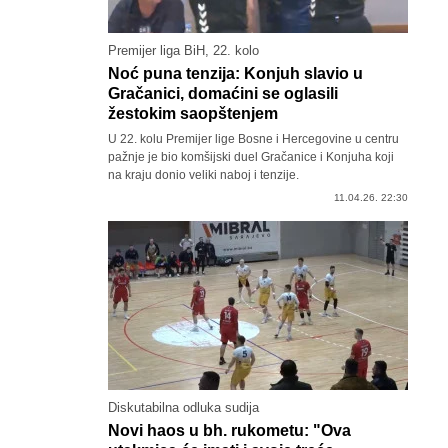
Premijer liga BiH, 22. kolo
Noć puna tenzija: Konjuh slavio u
Gračanici, domaćini se oglasili
žestokim saopštenjem
U 22. kolu Premijer lige Bosne i Hercegovine u centru
pažnje je bio komšijski duel Gračanice i Konjuha koji
na kraju donio veliki naboj i tenzije.
11.04.26. 22:30
Diskutabilna odluka sudija
Novi haos u bh. rukometu: "Ova