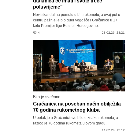
utakmica će imati i svoje treće
poluvrijeme"
Novi skandal na pomolu u bh. rukometu, a ovaj put u
centru pažnje je bio duel Vogošće i Gračanice u 17.
kolu Premijer lige Bosne i Hercegovine.
4
28.02.26. 23:21
Bilo je svečano
Gračanica na poseban način obilježila
70 godina rukometnog kluba
U petak je u Gračanici sve bilo u znaku rukometa, a
razlog je 70 godina rukometa u ovom gradu.
14.02.26. 12:12