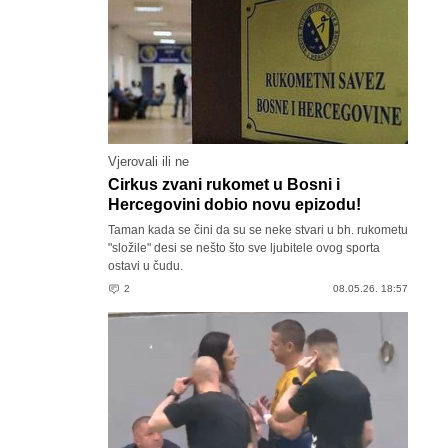
Vjerovali ili ne
Cirkus zvani rukomet u Bosni i
Hercegovini dobio novu epizodu!
Taman kada se čini da su se neke stvari u bh. rukometu
"složile" desi se nešto što sve ljubitele ovog sporta
ostavi u čudu.
2
08.05.26. 18:57