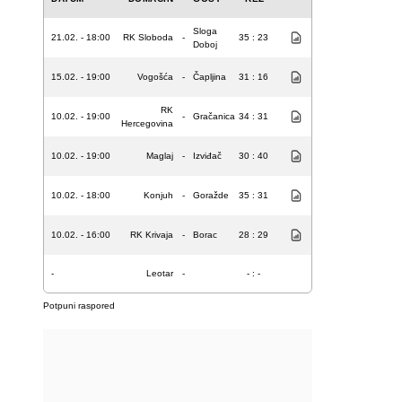
Sloga
21.02. - 18:00
RK Sloboda
-
35 : 23
Doboj
15.02. - 19:00
Vogošća
-
Čapljina
31 : 16
RK
10.02. - 19:00
-
Gračanica
34 : 31
Hercegovina
10.02. - 19:00
Maglaj
-
Izviđač
30 : 40
10.02. - 18:00
Konjuh
-
Goražde
35 : 31
10.02. - 16:00
RK Krivaja
-
Borac
28 : 29
-
Leotar
-
- : -
Potpuni raspored