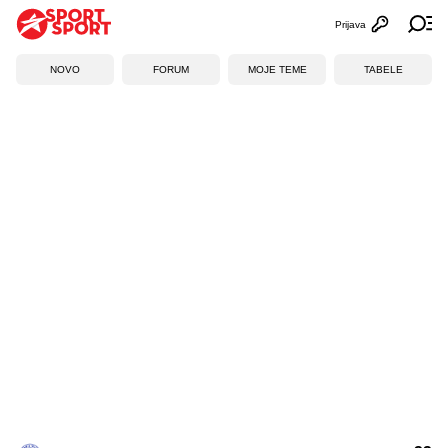
Prijava
Otvori profi
Ot
NOVO
FORUM
MOJE TEME
TABELE