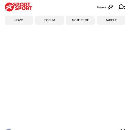
Prijava
Otvori profi
Ot
NOVO
FORUM
MOJE TEME
TABELE