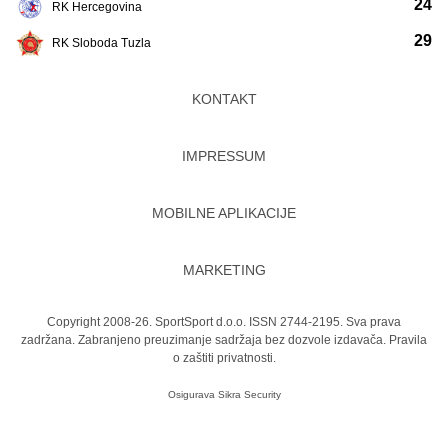
24
RK Hercegovina
29
RK Sloboda Tuzla
KONTAKT
IMPRESSUM
MOBILNE APLIKACIJE
MARKETING
Copyright 2008-26. SportSport d.o.o. ISSN 2744-2195. Sva prava
zadržana. Zabranjeno preuzimanje sadržaja bez dozvole izdavača.
Pravila
o zaštiti privatnosti.
Osigurava
Sikra Security