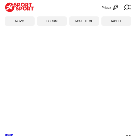
Prijava
Otvori profi
Ot
NOVO
FORUM
MOJE TEME
TABELE