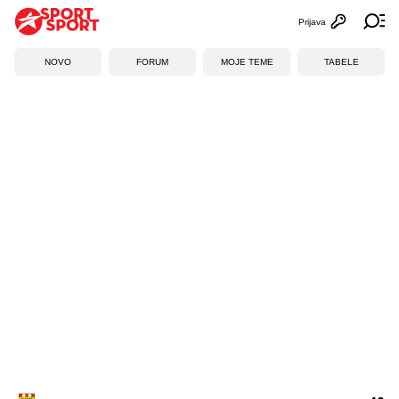
Prijava
Otvori profi
Ot
NOVO
FORUM
MOJE TEME
TABELE