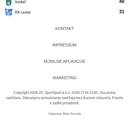
40
Izviđač
31
RK Leotar
KONTAKT
IMPRESSUM
MOBILNE APLIKACIJE
MARKETING
Copyright 2008-26. SportSport d.o.o. ISSN 2744-2195. Sva prava
zadržana. Zabranjeno preuzimanje sadržaja bez dozvole izdavača.
Pravila
o zaštiti privatnosti.
Osigurava
Sikra Security