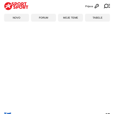
Prijava
Otvori profi
Ot
NOVO
FORUM
MOJE TEME
TABELE