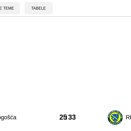
E TEME
TABELE
25
:
33
ogošća
R