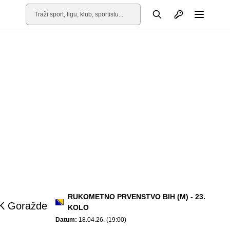
Otvori profil
Pretraga
Otvori
RUKOMETNO PRVENSTVO BIH (M) - 23.
K Goražde
KOLO
Datum:
18.04.26. (19:00)