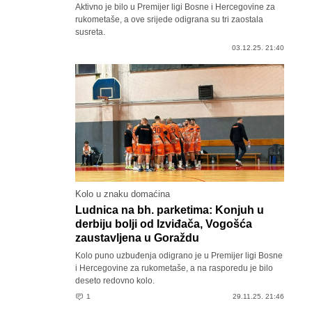
Aktivno je bilo u Premijer ligi Bosne i Hercegovine za
rukometaše, a ove srijede odigrana su tri zaostala
susreta.
03.12.25. 21:40
Kolo u znaku domaćina
Ludnica na bh. parketima: Konjuh u
derbiju bolji od Izviđača, Vogošća
zaustavljena u Goraždu
Kolo puno uzbuđenja odigrano je u Premijer ligi Bosne
i Hercegovine za rukometaše, a na rasporedu je bilo
deseto redovno kolo.
1
29.11.25. 21:46