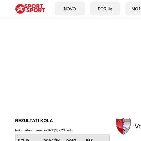
NOVO
FORUM
MOJ
REZULTATI KOLA
V
Rukometno prvenstvo BiH (M) - 23. kolo
DATUM
DOMAĆIN
GOST
REZ