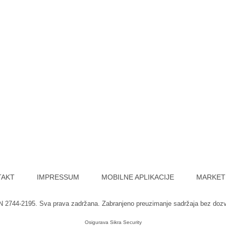
TAKT
IMPRESSUM
MOBILNE APLIKACIJE
MARKET
SN 2744-2195. Sva prava zadržana. Zabranjeno preuzimanje sadržaja bez doz
Osigurava
Sikra Security