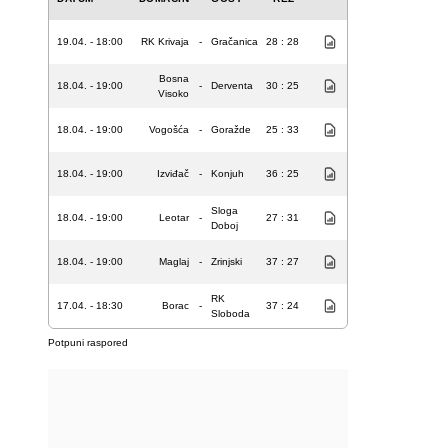
19.04. - 18:00
RK Krivaja
-
Gračanica
28 : 28
Bosna
18.04. - 19:00
-
Derventa
30 : 25
Visoko
18.04. - 19:00
Vogošća
-
Goražde
25 : 33
18.04. - 19:00
Izviđač
-
Konjuh
36 : 25
Sloga
18.04. - 19:00
Leotar
-
27 : 31
Doboj
18.04. - 19:00
Maglaj
-
Zrinjski
37 : 27
RK
17.04. - 18:30
Borac
-
37 : 24
Sloboda
Potpuni raspored