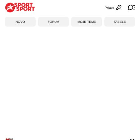
Prijava
Otvori profi
Ot
NOVO
FORUM
MOJE TEME
TABELE