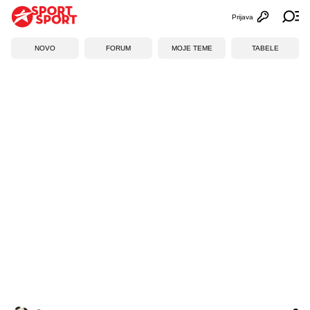
Prijava
Otvori profi
Ot
NOVO
FORUM
MOJE TEME
TABELE