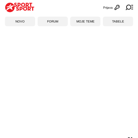
Prijava
Otvori profi
Ot
NOVO
FORUM
MOJE TEME
TABELE