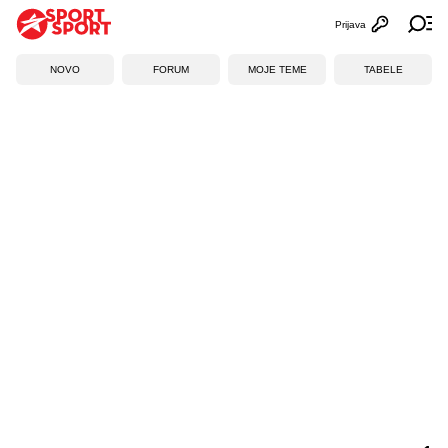
Prijava
Otvori profi
Ot
NOVO
FORUM
MOJE TEME
TABELE