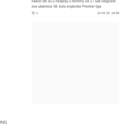
nakon što su u nedjelju u terminu od 17 sati odigrane
sve utakmice 38. kola engleske Premier lige.
1
24.05.26. 19:08
ING