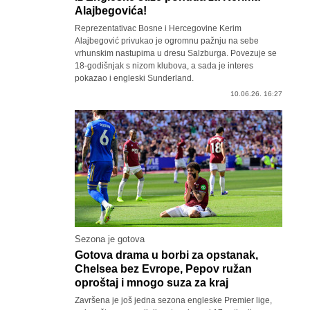
Alajbegovića!
Reprezentativac Bosne i Hercegovine Kerim
Alajbegović privukao je ogromnu pažnju na sebe
vrhunskim nastupima u dresu Salzburga. Povezuje se
18-godišnjak s nizom klubova, a sada je interes
pokazao i engleski Sunderland.
10.06.26. 16:27
Sezona je gotova
Gotova drama u borbi za opstanak,
Chelsea bez Evrope, Pepov ružan
oproštaj i mnogo suza za kraj
Završena je još jedna sezona engleske Premier lige,