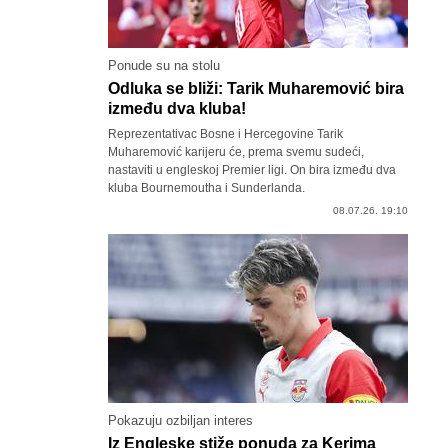
Ponude su na stolu
Odluka se bliži: Tarik Muharemović bira
između dva kluba!
Reprezentativac Bosne i Hercegovine Tarik
Muharemović karijeru će, prema svemu sudeći,
nastaviti u engleskoj Premier ligi. On bira između dva
kluba Bournemoutha i Sunderlanda.
08.07.26. 19:10
Pokazuju ozbiljan interes
Iz Engleske stiže ponuda za Kerima