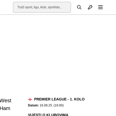
Otvori profil
Pretraga
Otvori
PREMIER LEAGUE - 1. KOLO
West
Datum:
16.08.25. (16:00)
Ham
VIJESTI O KLUBOVIMA