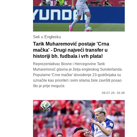
Seli u Englesku
Tarik Muharemović postaje 'Crna
mačka' - Drugi najveći transfer u
historiji bh. fudbala i vrh plata!
Reprezentativac Bosne i Hercegovine Tarik
Muharemović glavna je želja engleskog Sunderlanda.
Popularne 'Crne mačke' dovođenje 23-godišnjaka su
označile kao prioritet i svim silama žele završiti posao
što je prije moguće.
09.07.26. 16:38