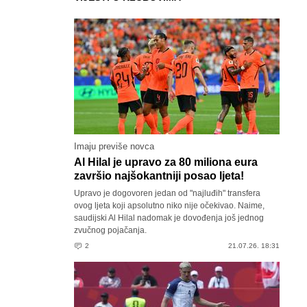
Imaju previše novca
Al Hilal je upravo za 80 miliona eura
završio najšokantniji posao ljeta!
Upravo je dogovoren jedan od "najluđih" transfera
ovog ljeta koji apsolutno niko nije očekivao. Naime,
saudijski Al Hilal nadomak je dovođenja još jednog
zvučnog pojačanja.
2
21.07.26. 18:31