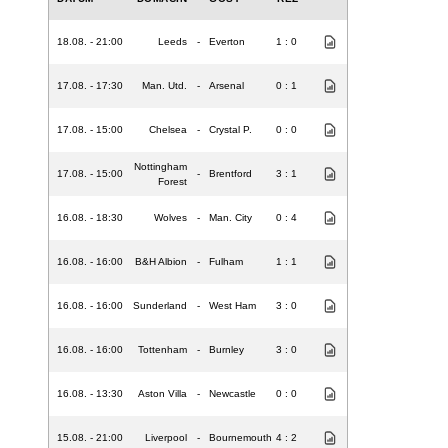
18.08. - 21:00
Leeds
-
Everton
1 : 0
17.08. - 17:30
Man. Utd.
-
Arsenal
0 : 1
17.08. - 15:00
Chelsea
-
Crystal P.
0 : 0
Nottingham
17.08. - 15:00
-
Brentford
3 : 1
Forest
16.08. - 18:30
Wolves
-
Man. City
0 : 4
16.08. - 16:00
B&H Albion
-
Fulham
1 : 1
16.08. - 16:00
Sunderland
-
West Ham
3 : 0
16.08. - 16:00
Tottenham
-
Burnley
3 : 0
16.08. - 13:30
Aston Villa
-
Newcastle
0 : 0
15.08. - 21:00
Liverpool
-
Bournemouth
4 : 2