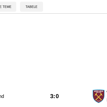
E TEME
TABELE
3
:
0
nd