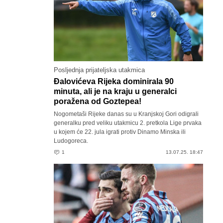
Posljednja prijateljska utakmica
Đalovićeva Rijeka dominirala 90
minuta, ali je na kraju u generalci
poražena od Goztepea!
Nogometaši Rijeke danas su u Kranjskoj Gori odigrali
generalku pred veliku utakmicu 2. pretkola Lige prvaka
u kojem će 22. jula igrati protiv Dinamo Minska ili
Ludogoreca.
1
13.07.25. 18:47