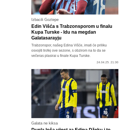
Izbacili Goztepe
Edin Višća s Trabzonsporom u finalu
Kupa Turske - Idu na megdan
Galatasarayju
Trabzonspor, našeg Edina Višće, imati će priliku
osvojiti trofej ove sezone, s obzirom na to da se
večeras plasirai u finale Kupa Turske.
24.04.25. 21:30
Galata ne kiksa
Dupla loša vijest za Edina Džeku i to