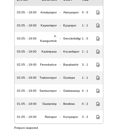
03.05. - 19:00
Antalyaspor
-
Alanyaspor
0 : 0
03.05. - 19:00
Kayserispor
-
Eyupspor
1 : 1
F.
03.05. - 19:00
-
Genclerbirligi
1 : 0
Karagumruk
03.05. - 19:00
Kasimpasa
-
Kocaelispor
1 : 1
02.05. - 19:00
Fenerbahce
-
Basaksehir
3 : 1
02.05. - 19:00
Trabzonspor
-
Goztepe
1 : 1
02.05. - 19:00
Samsunspor
-
Galatasaray
4 : 1
01.05. - 19:00
Gaziantep
-
Besiktas
0 : 2
01.05. - 16:00
Rizespor
-
Konyaspor
3 : 2
Potpuni raspored