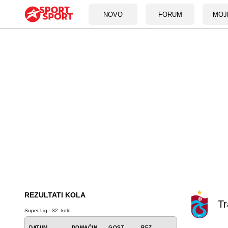
NOVO
FORUM
MOJ
REZULTATI KOLA
T
Super Lig - 32. kolo
DATUM
DOMAĆIN
GOST
REZ