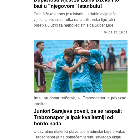
baš u "njegovom" Istanbulu!
Edin Džeko danas je u Istanbulu dobio dvije loše
vijesti, a tiču se poretka na tabeli turske lige, ali i
poretka u utrci za najboljeg strijelca Super Lige.
04.01.25. 19:01
Imali su dobar početak, ali Trabzonspor je pokazao
kvalitet
Juniori Sarajeva poveli, pa se raspali:
Trabzonspor je ipak kvalitetniji od
bordo nada
U uzvratnoj utakmici playoffa omladinske Lige prvaka,
Trabzonspor je na domaćem terenu savladao ekipu