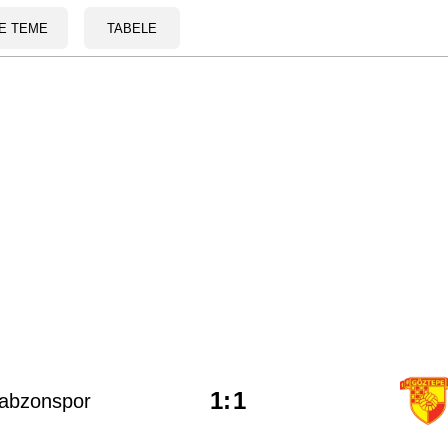
E TEME
TABELE
1
:
1
rabzonspor