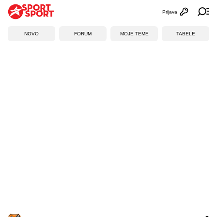
Prijava
Otvori profi
Ot
NOVO
FORUM
MOJE TEME
TABELE