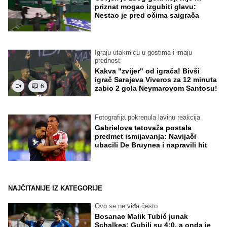
priznat mogao izgubiti glavu:
Nestao je pred očima saigrača
Igraju utakmicu u gostima i imaju
prednost
Kakva "zvijer" od igrača! Bivši
igrač Sarajeva Viveros za 12 minuta
6
zabio 2 gola Neymarovom Santosu!
Fotografija pokrenula lavinu reakcija
Gabrielova tetovaža postala
predmet ismijavanja: Navijači
ubacili De Bruynea i napravili hit
NAJČITANIJE IZ KATEGORIJE
Ovo se ne viđa često
Bosanac Malik Tubić junak
Schalkea: Gubili su 4:0, a onda je