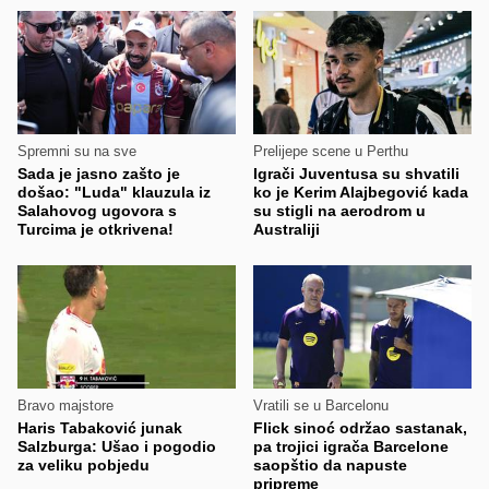
Spremni su na sve
Prelijepe scene u Perthu
Sada je jasno zašto je
Igrači Juventusa su shvatili
došao: "Luda" klauzula iz
ko je Kerim Alajbegović kada
Salahovog ugovora s
su stigli na aerodrom u
Turcima je otkrivena!
Australiji
Bravo majstore
Vratili se u Barcelonu
Haris Tabaković junak
Flick sinoć održao sastanak,
Salzburga: Ušao i pogodio
pa trojici igrača Barcelone
za veliku pobjedu
saopštio da napuste
pripreme