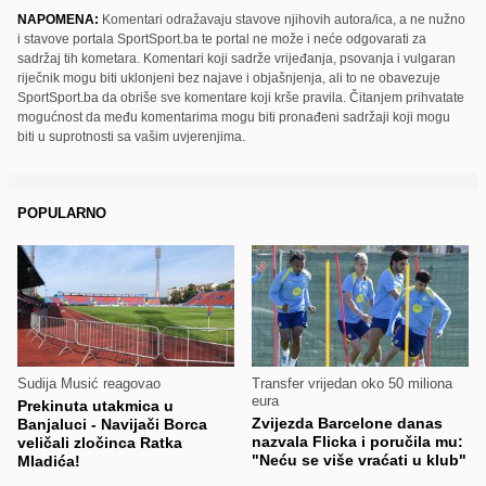
NAPOMENA:
Komentari odražavaju stavove njihovih autora/ica, a ne nužno
i stavove portala SportSport.ba te portal ne može i neće odgovarati za
sadržaj tih kometara. Komentari koji sadrže vrijeđanja, psovanja i vulgaran
riječnik mogu biti uklonjeni bez najave i objašnjenja, ali to ne obavezuje
SportSport.ba da obriše sve komentare koji krše pravila. Čitanjem prihvatate
mogućnost da među komentarima mogu biti pronađeni sadržaji koji mogu
biti u suprotnosti sa vašim uvjerenjima.
POPULARNO
Sudija Musić reagovao
Transfer vrijedan oko 50 miliona
eura
Prekinuta utakmica u
Zvijezda Barcelone danas
Banjaluci - Navijači Borca
nazvala Flicka i poručila mu:
veličali zločinca Ratka
"Neću se više vraćati u klub"
Mladića!