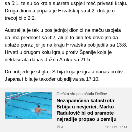
sa 5:1, te su do kraja susreta uspjeli meč privesti kraju.
Druga dionica pripala je Hrvatskoj sa 4:2, dok je u
trećoj bilo 2:2.
Australija je tek u posljednjoj dionici na meču uspjela
da ima prednost sa 3:2, ali je to bilo tek dovoljno da
ublaže poraz jer je na kraju Hrvatska pobijedila sa 13:8.
Hrvati u drugom kolu igraju protiv Španije koja je
deklasirala danas Južnu Afriku sa 21:5.
Do pobjede je stigla i Srbija koja je igrala danas protiv
Japana i bila je također ubjedljiva sa 17:10.
Greška skupo koštala Delfine
Nezapamćena katastrofa:
Srbija u nevjerici, Marko
Radulović bi od sramote
najradije propao u zemlju
4
12.01.24. 17:14