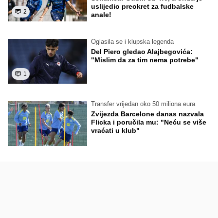
uslijedio preokret za fudbalske
2
anale!
Oglasila se i klupska legenda
Del Piero gledao Alajbegovića:
"Mislim da za tim nema potrebe"
1
Transfer vrijedan oko 50 miliona eura
Zvijezda Barcelone danas nazvala
Flicka i poručila mu: "Neću se više
vraćati u klub"