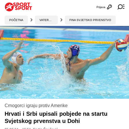
Prijava
Otvori profi
Ot
POČETNA
VATERPOLO
FINA SVJETSKO PRVENSTVO
Crnogorci igraju protiv Amerike
Hrvati i Srbi upisali pobjede na startu
Svjetskog prvenstva u Dohi