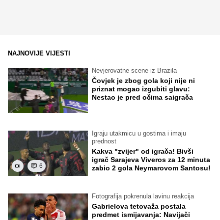
NAJNOVIJE VIJESTI
Nevjerovatne scene iz Brazila
Čovjek je zbog gola koji nije ni
priznat mogao izgubiti glavu:
Nestao je pred očima saigrača
Igraju utakmicu u gostima i imaju
prednost
Kakva "zvijer" od igrača! Bivši
igrač Sarajeva Viveros za 12 minuta
6
zabio 2 gola Neymarovom Santosu!
Fotografija pokrenula lavinu reakcija
Gabrielova tetovaža postala
predmet ismijavanja: Navijači