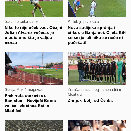
Sada se čeka rasplet
A, tek je prvo kolo
Niko to nije očekivao: Očajni
Nova sudijska sprdnja i
Julian Alvarez večeras je
cirkus u Banjaluci: Cijela BiH
uradio ono što je valjda i
se smije, ali niko se neće ni
morao
počešati!
Sudija Musić reagovao
Zeničani nisu mogli iznenaditi u
Mostaru
Prekinuta utakmica u
Zrinjski bolji od Čelika
Banjaluci - Navijači Borca
veličali zločinca Ratka
Mladića!