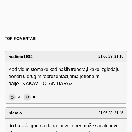
TOP KOMENTARI
realista1982
21.06.23. 21:19
Kad vidim stomake kod naših trenera,i kako izgledaju
treneri u drugim reprezentacijama jetrena mi
dalje...KAKAV BOLAN BARAŽ !!!
4
0
plemic
21.06.23. 21:45
do baraža godina dana. novi trener može složiti novu