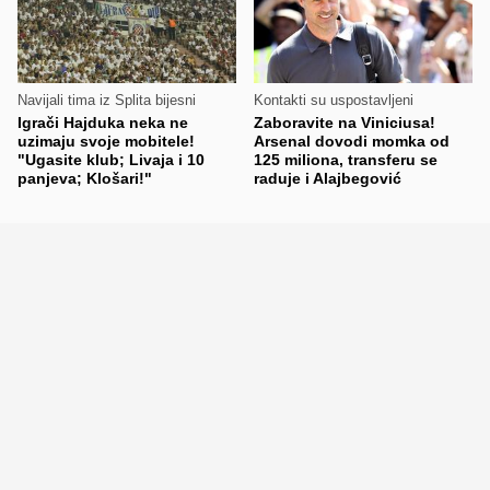
Navijali tima iz Splita bijesni
Kontakti su uspostavljeni
Igrači Hajduka neka ne
Zaboravite na Viniciusa!
uzimaju svoje mobitele!
Arsenal dovodi momka od
"Ugasite klub; Livaja i 10
125 miliona, transferu se
panjeva; Klošari!"
raduje i Alajbegović