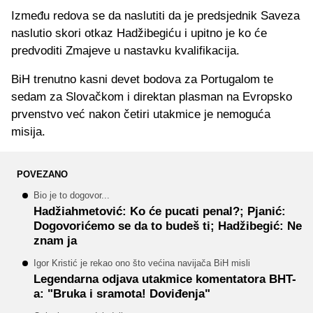
Između redova se da naslutiti da je predsjednik Saveza
naslutio skori otkaz Hadžibegiću i upitno je ko će
predvoditi Zmajeve u nastavku kvalifikacija.
BiH trenutno kasni devet bodova za Portugalom te
sedam za Slovačkom i direktan plasman na Evropsko
prvenstvo već nakon četiri utakmice je nemoguća
misija.
POVEZANO
Bio je to dogovor...
Hadžiahmetović: Ko će pucati penal?; Pjanić:
Dogovorićemo se da to budeš ti; Hadžibegić: Ne
znam ja
Igor Kristić je rekao ono što većina navijača BiH misli
Legendarna odjava utakmice komentatora BHT-
a: "Bruka i sramota! Doviđenja"