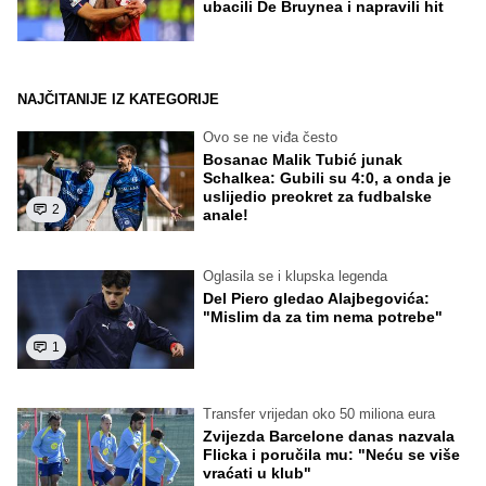
ubacili De Bruynea i napravili hit
NAJČITANIJE IZ KATEGORIJE
Ovo se ne viđa često
Bosanac Malik Tubić junak
Schalkea: Gubili su 4:0, a onda je
uslijedio preokret za fudbalske
2
anale!
Oglasila se i klupska legenda
Del Piero gledao Alajbegovića:
"Mislim da za tim nema potrebe"
1
Transfer vrijedan oko 50 miliona eura
Zvijezda Barcelone danas nazvala
Flicka i poručila mu: "Neću se više
vraćati u klub"