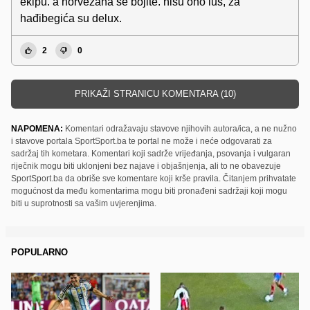
ekipu. a norvežana se bojite. nisu ono lus, za
hađibegića su delux.
2
0
PRIKAŽI STRANICU KOMENTARA (10)
NAPOMENA:
Komentari odražavaju stavove njihovih autora/ica, a ne nužno
i stavove portala SportSport.ba te portal ne može i neće odgovarati za
sadržaj tih kometara. Komentari koji sadrže vrijeđanja, psovanja i vulgaran
riječnik mogu biti uklonjeni bez najave i objašnjenja, ali to ne obavezuje
SportSport.ba da obriše sve komentare koji krše pravila. Čitanjem prihvatate
mogućnost da među komentarima mogu biti pronađeni sadržaji koji mogu
biti u suprotnosti sa vašim uvjerenjima.
POPULARNO