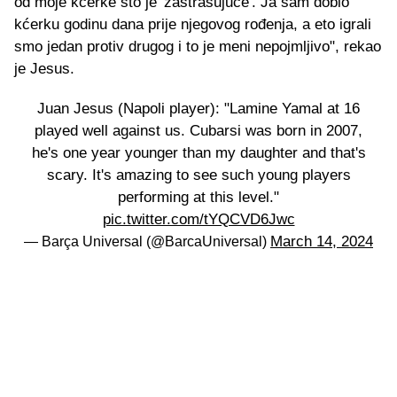
od moje kćerke što je 'zastrašujuće'. Ja sam dobio
kćerku godinu dana prije njegovog rođenja, a eto igrali
smo jedan protiv drugog i to je meni nepojmljivo", rekao
je Jesus.
Juan Jesus (Napoli player): "Lamine Yamal at 16
played well against us. Cubarsi was born in 2007,
he's one year younger than my daughter and that's
scary. It's amazing to see such young players
performing at this level."
pic.twitter.com/tYQCVD6Jwc
March 14, 2024
— Barça Universal (@BarcaUniversal)