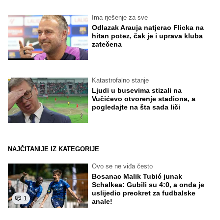
Ima rješenje za sve
Odlazak Arauja natjerao Flicka na
hitan potez, čak je i uprava kluba
zatečena
Katastrofalno stanje
Ljudi u busevima stizali na
Vučićevo otvorenje stadiona, a
pogledajte na šta sada liči
NAJČITANIJE IZ KATEGORIJE
Ovo se ne viđa često
Bosanac Malik Tubić junak
Schalkea: Gubili su 4:0, a onda je
uslijedio preokret za fudbalske
1
anale!