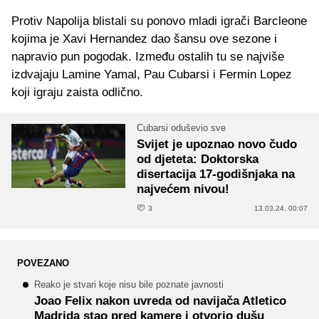
Protiv Napolija blistali su ponovo mladi igrači Barcleone
kojima je Xavi Hernandez dao šansu ove sezone i
napravio pun pogodak. Između ostalih tu se najviše
izdvajaju Lamine Yamal, Pau Cubarsi i Fermin Lopez
koji igraju zaista odlično.
Cubarsi oduševio sve
Svijet je upoznao novo čudo
od djeteta: Doktorska
disertacija 17-godišnjaka na
najvećem nivou!
3
13.03.24. 00:07
POVEZANO
Reako je stvari koje nisu bile poznate javnosti
Joao Felix nakon uvreda od navijača Atletico
Madrida stao pred kamere i otvorio dušu