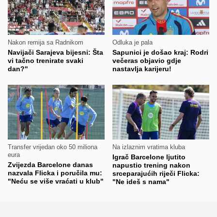
Nakon remija sa Radnikom
Odluka je pala
Navijači Sarajeva bijesni: Šta
Sapunici je došao kraj: Rodri
vi tačno trenirate svaki
večeras objavio gdje
dan?"
nastavlja karijeru!
Transfer vrijedan oko 50 miliona
Na izlaznim vratima kluba
eura
Igrač Barcelone ljutito
Zvijezda Barcelone danas
napustio trening nakon
nazvala Flicka i poručila mu:
srceparajućih riječi Flicka:
"Neću se više vraćati u klub"
"Ne ideš s nama"