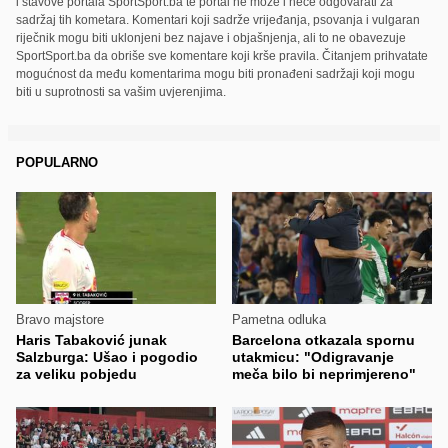
i stavove portala SportSport.ba te portal ne može i neće odgovarati za
sadržaj tih kometara. Komentari koji sadrže vrijeđanja, psovanja i vulgaran
riječnik mogu biti uklonjeni bez najave i objašnjenja, ali to ne obavezuje
SportSport.ba da obriše sve komentare koji krše pravila. Čitanjem prihvatate
mogućnost da među komentarima mogu biti pronađeni sadržaji koji mogu
biti u suprotnosti sa vašim uvjerenjima.
POPULARNO
Bravo majstore
Pametna odluka
Haris Tabaković junak
Barcelona otkazala spornu
Salzburga: Ušao i pogodio
utakmicu: "Odigravanje
za veliku pobjedu
meča bilo bi neprimjereno"