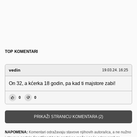
TOP KOMENTARI
vedin
19.03.24. 16:25
On 32, a kćerka 18 godin, pa kad ti majstore zabi!
0
0
PRIKAŽI STRANICU KOMENTARA (2)
NAPOMENA:
Komentari odražavaju stavove njihovih autora/ica, a ne nužno