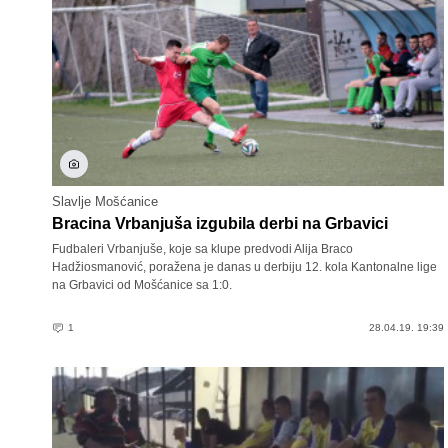
Slavlje Mošćanice
Bracina Vrbanjuša izgubila derbi na Grbavici
Fudbaleri Vrbanjuše, koje sa klupe predvodi Alija Braco
Hadžiosmanović, poražena je danas u derbiju 12. kola Kantonalne lige
na Grbavici od Mošćanice sa 1:0.
1
28.04.19. 19:39