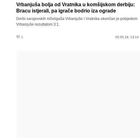
Vrbanjuša bolja od Vratnika u komšijskom derbiju:
Bracu istjerali, pa igrače bodrio iza ograde
Derbi sarajevskih niželigaša Vrbanjuše i Vratnika okončan je pobjedom
Vrbanjuše rezultatom 3:1.
1
05.05.19. 13:14