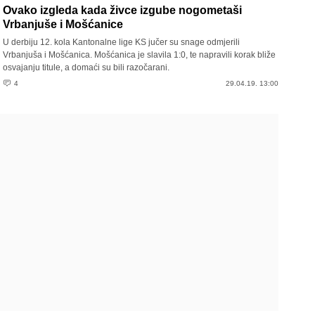
Ovako izgleda kada živce izgube nogometaši
Vrbanjuše i Mošćanice
U derbiju 12. kola Kantonalne lige KS jučer su snage odmjerili
Vrbanjuša i Mošćanica. Mošćanica je slavila 1:0, te napravili korak bliže
osvajanju titule, a domaći su bili razočarani.
4
29.04.19. 13:00