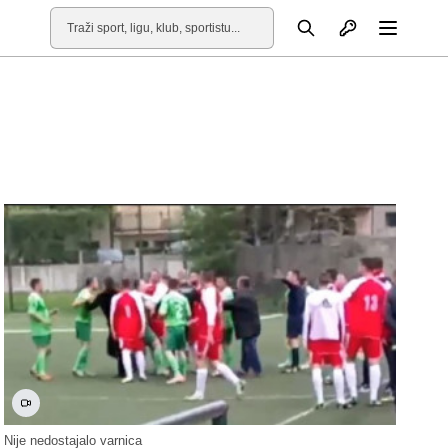
Otvori profil
Pretraga
Otvori
Nije nedostajalo varnica