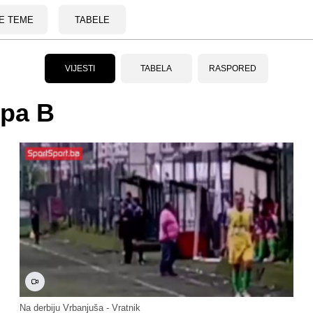
E TEME
TABELE
VIJESTI
TABELA
RASPORED
upa B
Na derbiju Vrbanjuša - Vratnik