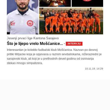
Jesenji prvaci lige Kantona Sarajevo
·
Što je lijepo vrelo Mošćanice...
INTERVJU
Interesantan je kolektiv fudbalski klub Mošćanica. Nazvan po desnoj
pritiki Miljacke koja je opjevana u raznim sevdalinkama, nižerazredni je
sarajevski klub, ali koji je u prethodnih devet godina od osnivanja
stekao mnogo simpatizera.
10.11.18. 14:29