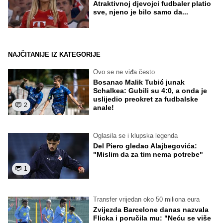
Atraktivnoj djevojci fudbaler platio
sve, njeno je bilo samo da...
NAJČITANIJE IZ KATEGORIJE
Ovo se ne viđa često
Bosanac Malik Tubić junak
Schalkea: Gubili su 4:0, a onda je
uslijedio preokret za fudbalske
2
anale!
Oglasila se i klupska legenda
Del Piero gledao Alajbegovića:
"Mislim da za tim nema potrebe"
1
Transfer vrijedan oko 50 miliona eura
Zvijezda Barcelone danas nazvala
Flicka i poručila mu: "Neću se više