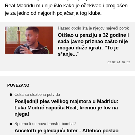
Real Madridu mu nije išlo kako je očekivao i proglašen
je za jedno od najgorih pojačanja tog kluba.
Hazard otkrio šta je njegov najveći porok
Otišao u penziju s 32 godine i
sada javno priznao zašto nije
mogao duže igrati: "To je
s*anje..."
03.02.24. 09:52
POVEZANO
Čeka se službena potvrda
Posljednji ples velikog majstora u Madridu:
Luka Modrić napušta Real, krenuo je lov na
njega!
Sprema li se nova transfer bomba?
Ancelotti je gledajući Inter - Atletico poslao