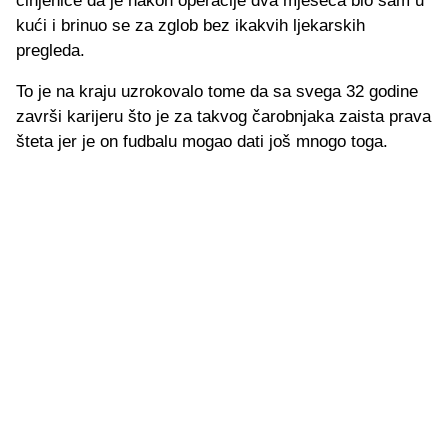
činjenice da je nakon operacije dva mjeseca bio sam u
kući i brinuo se za zglob bez ikakvih ljekarskih
pregleda.
To je na kraju uzrokovalo tome da sa svega 32 godine
završi karijeru što je za takvog čarobnjaka zaista prava
šteta jer je on fudbalu mogao dati još mnogo toga.