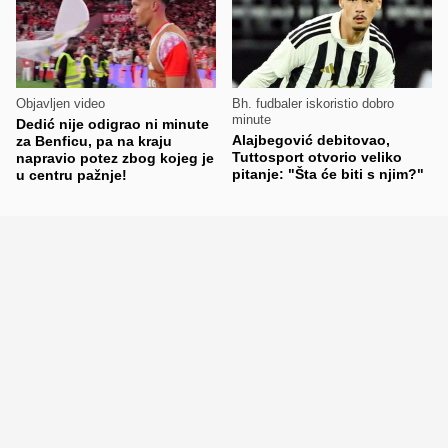
Objavljen video
Bh. fudbaler iskoristio dobro
minute
Dedić nije odigrao ni minute
Alajbegović debitovao,
za Benficu, pa na kraju
Tuttosport otvorio veliko
napravio potez zbog kojeg je
pitanje: "Šta će biti s njim?"
u centru pažnje!