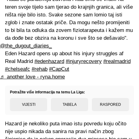
teren svoje tijelo sam tjerao do krajnjih granica, ali više
ništa nije bilo isto. Svake sezone sam lomio taj isti
zglob i znate ostatak priče. Da mogu nešto promijeniti
to bi bila ta odluka da zovem fiziotarapeuta i kažem mu
da dođe bez obzira na koronu i sve što se dešavalo".
@the_dugout_diaries_
Eden Hazard opens up about his injury struggles af
Real Madrid
#edenhazard
#injuryrecovery
#realmadrid
#chelseafc
#rehab
#CapCut
♬ another love - ryna.home
Potražite više informacija na temu La Liga:
VIJESTI
TABELA
RASPORED
Hazard je nekoliko puta imao istu povredu koju očito
nije uspio nikada da sanira na pravi način zbog