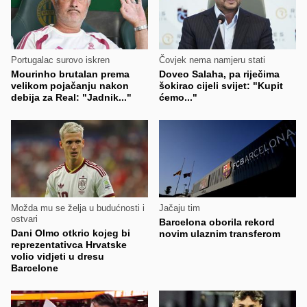
Portugalac surovo iskren
Čovjek nema namjeru stati
Mourinho brutalan prema
Doveo Salaha, pa riječima
velikom pojačanju nakon
šokirao cijeli svijet: "Kupit
debija za Real: "Jadnik..."
ćemo..."
Možda mu se želja u budućnosti i
Jačaju tim
ostvari
Barcelona oborila rekord
Dani Olmo otkrio kojeg bi
novim ulaznim transferom
reprezentativca Hrvatske
volio vidjeti u dresu
Barcelone