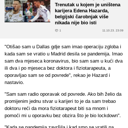
Trenutak u kojem je uništena
karijera Edena Hazarda,
belgijski čarobnjak više
nikada nije bio isti
1
11.10.23. 23:09
"Otišao sam u Dallas gdje sam imao operaciju zgloba i
kada sam se vratio u Madrid desila se pandemija. Imao
sam dva mjeseca koronavirus, bio sam sam u kući dva
ili dva i po mjeseca bez doktora i fiziotarapeuta, a
oporavljao sam se od povrede", rekao je Hazard i
nastavio.
"Sam sam radio oporavak od povrede. Ako bih želio da
promijenim jednu stvar u karijeri to je da sam trebao
doktoru reći da mora fiziotarapeut biti sa mnom i
pomoći mi u oporavku bez obzira što je bio lockdown".
"Kada se pandemija završila i kad smo se vratili na