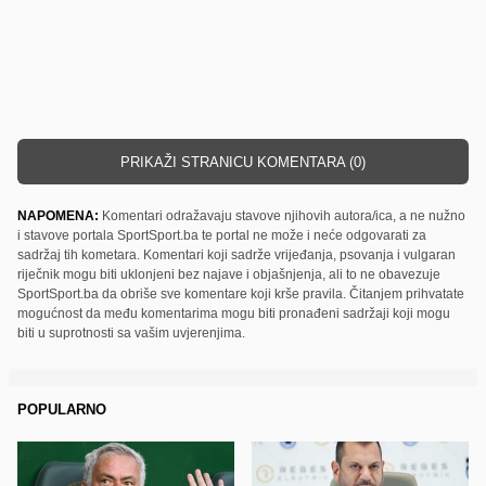
PRIKAŽI STRANICU KOMENTARA (0)
NAPOMENA:
Komentari odražavaju stavove njihovih autora/ica, a ne nužno
i stavove portala SportSport.ba te portal ne može i neće odgovarati za
sadržaj tih kometara. Komentari koji sadrže vrijeđanja, psovanja i vulgaran
riječnik mogu biti uklonjeni bez najave i objašnjenja, ali to ne obavezuje
SportSport.ba da obriše sve komentare koji krše pravila. Čitanjem prihvatate
mogućnost da među komentarima mogu biti pronađeni sadržaji koji mogu
biti u suprotnosti sa vašim uvjerenjima.
POPULARNO