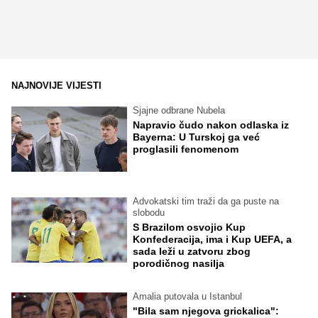
NAJNOVIJE VIJESTI
Sjajne odbrane Nubela
Napravio čudo nakon odlaska iz
Bayerna: U Turskoj ga već
proglasili fenomenom
Advokatski tim traži da ga puste na
slobodu
S Brazilom osvojio Kup
Konfederacija, ima i Kup UEFA, a
sada leži u zatvoru zbog
porodičnog nasilja
Amalia putovala u Istanbul
"Bila sam njegova grickalica":