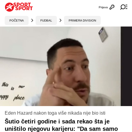
Prijava
Otvori profi
Ot
POČETNA
FUDBAL
PRIMERA DIVISION
Eden Hazard nakon toga više nikada nije bio isti
Šutio četiri godine i sada rekao šta je
uništilo njegovu karijeru: "Da sam samo