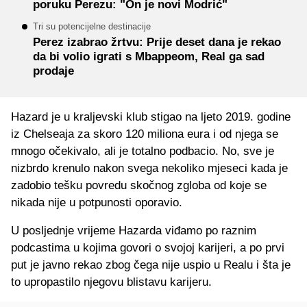
poruku Perezu: "On je novi Modrić"
Tri su potencijelne destinacije
Perez izabrao žrtvu: Prije deset dana je rekao
da bi volio igrati s Mbappeom, Real ga sad
prodaje
Hazard je u kraljevski klub stigao na ljeto 2019. godine
iz Chelseaja za skoro 120 miliona eura i od njega se
mnogo očekivalo, ali je totalno podbacio. No, sve je
nizbrdo krenulo nakon svega nekoliko mjeseci kada je
zadobio tešku povredu skočnog zgloba od koje se
nikada nije u potpunosti oporavio.
U posljednje vrijeme Hazarda viđamo po raznim
podcastima u kojima govori o svojoj karijeri, a po prvi
put je javno rekao zbog čega nije uspio u Realu i šta je
to upropastilo njegovu blistavu karijeru.