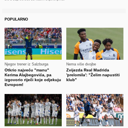
POPULARNO
Njegov trener iz Salzburga
Nema više dvojbe
Otkrio najveću "manu"
Zvijezda Real Madrida
Kerima Alajbegovića, pa
'prelomila': "Želim napustiti
izgovorio riječi koje odjekuju
klub"
Evropom!