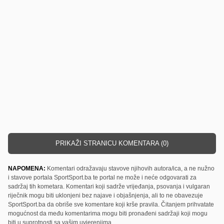
PRIKAŽI STRANICU KOMENTARA (0)
NAPOMENA:
Komentari odražavaju stavove njihovih autora/ica, a ne nužno
i stavove portala SportSport.ba te portal ne može i neće odgovarati za
sadržaj tih kometara. Komentari koji sadrže vrijeđanja, psovanja i vulgaran
riječnik mogu biti uklonjeni bez najave i objašnjenja, ali to ne obavezuje
SportSport.ba da obriše sve komentare koji krše pravila. Čitanjem prihvatate
mogućnost da među komentarima mogu biti pronađeni sadržaji koji mogu
biti u suprotnosti sa vašim uvjerenjima.