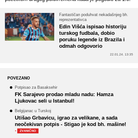
Fantastičan poduhvat nekadašnjeg bh.
reprezentativca
Edin Višća ispisao historiju
turskog fudbala, dobio
poruku legende iz Brazila i
odmah odgovorio
22.01.24. 13:35
POVEZANO
Potpisao za Basaksehir
FK Sarajevo prodao mladu nadu: Hamza
Ljukovac seli u Istanbul!
Belgijanac u Turskoj
Utišao Grbavicu, igrao za velikane, a sada
neočekivan potpis - Stigao je kod bh. mašine!
·
ZVANIČNO