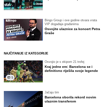
Bingo Group i ove godine otvara vrata
VIP događaja građanima
Osvojite ulaznice za koncert Petra
Graše
NAJČITANIJE IZ KATEGORIJE
Osvojio je s ekipom 21 trofej
Kraj jedne ere: Barcelona se i
definitivno riješila svoje legende
5
Jačaju tim
Barcelona oborila rekord novim
ulaznim transferom