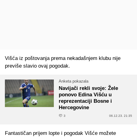
Višća iz poštovanja prema nekadašnjem klubu nije
previše slavio ovaj pogodak.
Anketa pokazala
Navijači rekli svoje: Žele
ponovo Edina Višću u
reprezentaciji Bosne i
Hercegovine
3
06.12.23. 21:35
Fantastičan prijem lopte i pogodak Višće možete