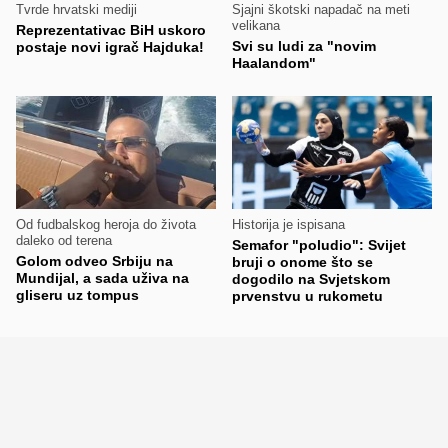
Tvrde hrvatski mediji
Sjajni škotski napadač na meti
velikana
Reprezentativac BiH uskoro
Svi su ludi za "novim
postaje novi igrač Hajduka!
Haalandom"
Od fudbalskog heroja do života
Historija je ispisana
daleko od terena
Semafor "poludio": Svijet
Golom odveo Srbiju na
bruji o onome što se
Mundijal, a sada uživa na
dogodilo na Svjetskom
gliseru uz tompus
prvenstvu u rukometu