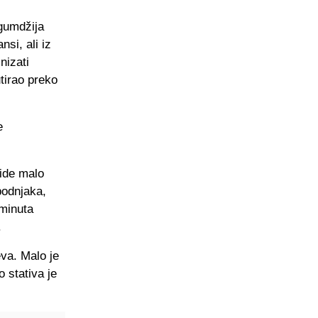
gumdžija
si, ali iz
nizati
tirao preko
e
 ide malo
bodnjaka,
 minuta
.
eva. Malo je
 stativa je