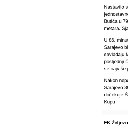
Nastavilo s
jednostavno
Butića u 79
metara. Sja
U 86. minut
Sarajevo bi
savladaju M
posljednji 
se najviše
Nakon nepot
Sarajevo 39
dočekuje Ši
Kupu
FK Željezn