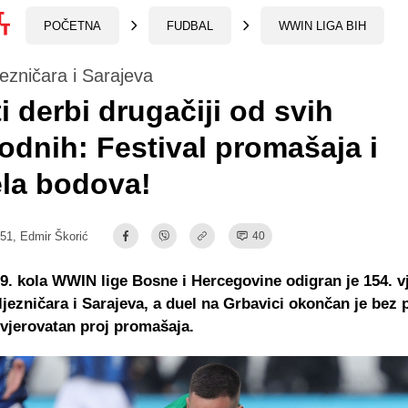
POČETNA
FUDBAL
WWIN LIGA BIH
ezničara i Sarajeva
ti derbi drugačiji od svih
odnih: Festival promašaja i
la bodova!
:51,
Edmir Škorić
40
9. kola WWIN lige Bosne i Hercegovine odigran je 154. vj
jezničara i Sarajeva, a duel na Grbavici okončan je bez
evjerovatan proj promašaja.