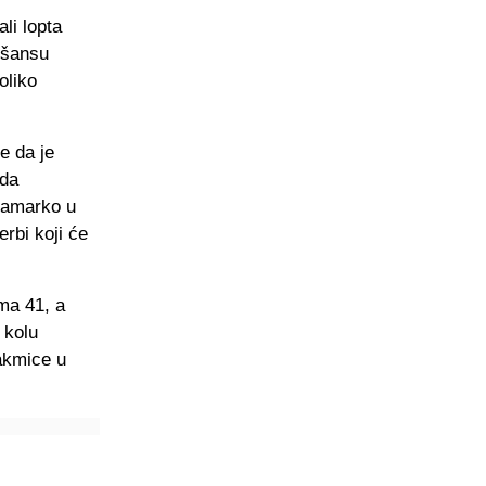
li lopta
 šansu
oliko
e da je
 da
aramarko u
rbi koji će
ma 41, a
 kolu
takmice u