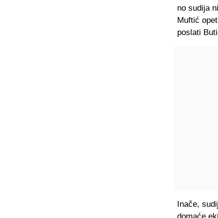
no sudija n
Muftić opet
poslati But
Inače, sudi
domaće eki