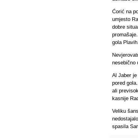
Ćorić na p
umjesto Rad
dobre situa
promašaje. 
gola Plavih
Nevjerovat
nesebično 
Al Jaber je
pored gola.
ali previso
kasnije Rad
Veliku šans
nedostajal
spasila Sar