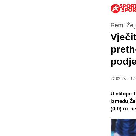
Remi Želj
Vječi
preth
podje
22.02.25. - 17
U sklopu 1
između Žel
(0:0) uz n