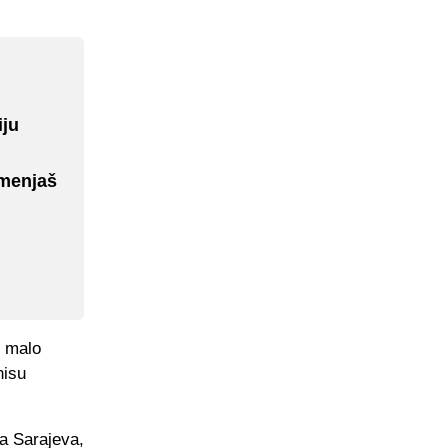
iju
amenjaš
u malo
nisu
da Sarajeva,