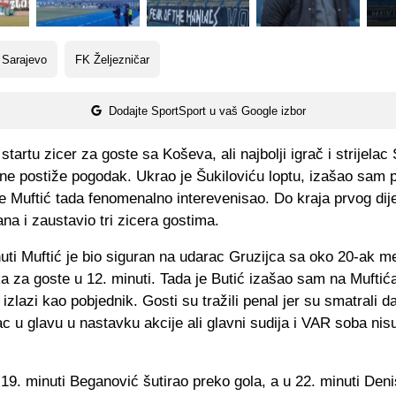
 Sarajevo
FK Željezničar
Dodajte SportSport u vaš Google izbor
artu zicer za goste sa Koševa, ali najbolji igrač i strijelac
 ne postiže pogodak. Ukrao je Šukiloviću loptu, izašao sam 
 je Muftić tada fenomenalno interevenisao. Do kraja prvog dij
ana i zaustavio tri zicera gostima.
uti Muftić je bio siguran na udarac Gruzijca sa oko 20-ak m
ika za goste u 12. minuti. Tada je Butić izašao sam na Muftić
 izlazi kao pobjednik. Gosti su tražili penal jer su smatrali d
c u glavu u nastavku akcije ali glavni sudija i VAR soba nis
19. minuti Beganović šutirao preko gola, a u 22. minuti Deni