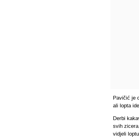
Pavičić je 
ali lopta i
Derbi kakav
svih zicera
vidjeli lop