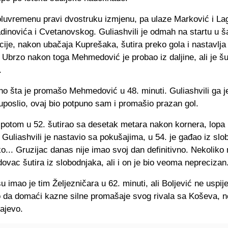
oluvremenu pravi dvostruku izmjenu, pa ulaze Marković i La
inovića i Cvetanovskog. Guliashvili je odmah na startu u šan
cije, nakon ubačaja Kuprešaka, šutira preko gola i nastavlja 
Ubrzo nakon toga Mehmedović je probao iz daljine, ali je šu
.
no šta je promašo Mehmedović u 48. minuti. Guliashvili ga j
uposlio, ovaj bio potpuno sam i promašio prazan gol.
 potom u 52. šutirao sa desetak metara nakon kornera, lopa
 Guliashvili je nastavio sa pokušajima, u 54. je gađao iz slo
ko... Gruzijac danas nije imao svoj dan definitivno. Nekoliko
ovac šutira iz slobodnjaka, ali i on je bio veoma neprecizan
u imao je tim Željezničara u 62. minuti, ali Boljević ne uspij
o da domaći kazne silne promašaje svog rivala sa Koševa, no
ajevo.