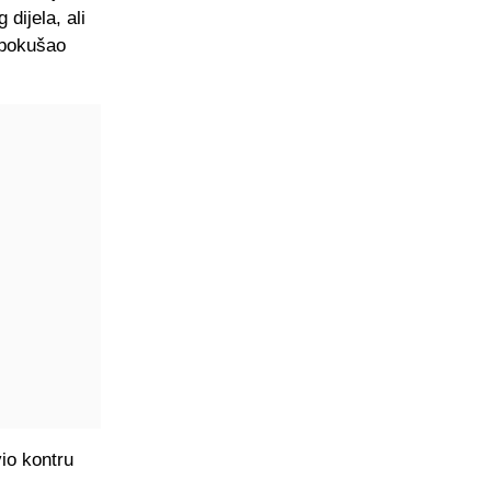
dijela, ali
 pokušao
vio kontru