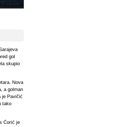
 Sarajeva
pred gol
ela skupio
etara. Nova
a, a golman
a je Pavičić
u tako
s Ćorić je