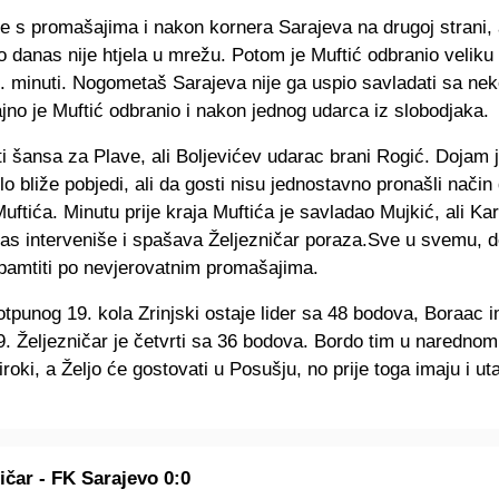
e s promašajima i nakon kornera Sarajeva na drugoj strani, a
 danas nije htjela u mrežu. Potom je Muftić odbranio veliku
. minuti. Nogometaš Sarajeva nije ga uspio savladati sa nek
jno je Muftić odbranio i nakon jednog udarca iz slobodjaka.
i šansa za Plave, ali Boljevićev udarac brani Rogić. Dojam j
lo bliže pobjedi, ali da gosti nisu jednostavno pronašli način
uftića. Minutu prije kraja Muftića je savladao Mujkić, ali K
čas interveniše i spašava Željezničar poraza.Sve u svemu, de
 pamtiti po nevjerovatnim promašajima.
punog 19. kola Zrinjski ostaje lider sa 48 bodova, Boraac i
. Željezničar je četvrti sa 36 bodova. Bordo tim u narednom
roki, a Željo će gostovati u Posušju, no prije toga imaju i u
ičar - FK Sarajevo 0:0