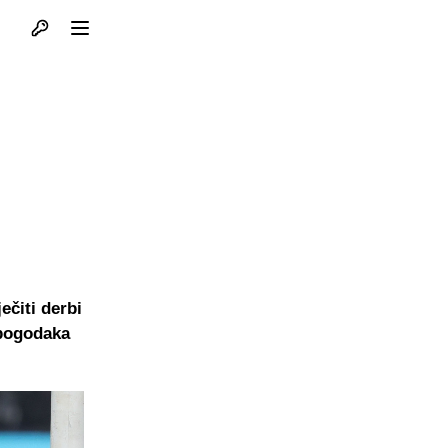
Otvori profil
Otvori meni
ečiti derbi
 pogodaka