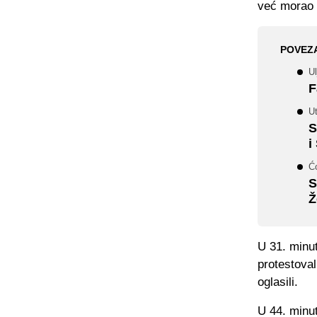
već morao d
POVEZ
Ul
F
U
S
i
Ćo
S
Ž
U 31. minut
protestoval
oglasili.
U 44. minut