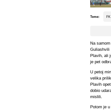
Teme:
FK
Na samom st
Guliashvili
Plavih, ali
je pet odbr
U petoj min
velika pril
Plavih opet
dobio udara
mislili.
Potom je u 