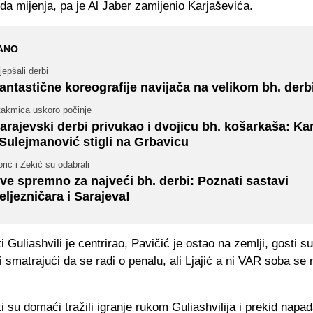
a mijenja, pa je Al Jaber zamijenio Karjaševića.
ANO
jepšali derbi
antastične koreografije navijača na velikom bh. derb
takmica uskoro počinje
arajevski derbi privukao i dvojicu bh. košarkaša: K
 Sulejmanović stigli na Grbavicu
rić i Zekić su odabrali
ve spremno za najveći bh. derbi: Poznati sastavi
eljezničara i Sarajeva!
i Guliashvili je centrirao, Pavičić je ostao na zemlji, gosti s
i smatrajući da se radi o penalu, ali Ljajić a ni VAR soba se 
i su domaći tražili igranje rukom Guliashvilija i prekid napa