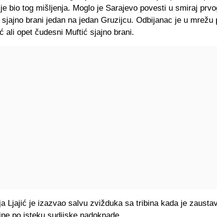
ije bio tog mišljenja. Moglo je Sarajevo povesti u smiraj prvog 
 sjajno brani jedan na jedan Gruzijcu. Odbijanac je u mrežu
ić ali opet čudesni Muftić sjajno brani.
ja Ljajić je izazvao salvu zvižduka sa tribina kada je zausta
pe po isteku sudijske nadoknade.