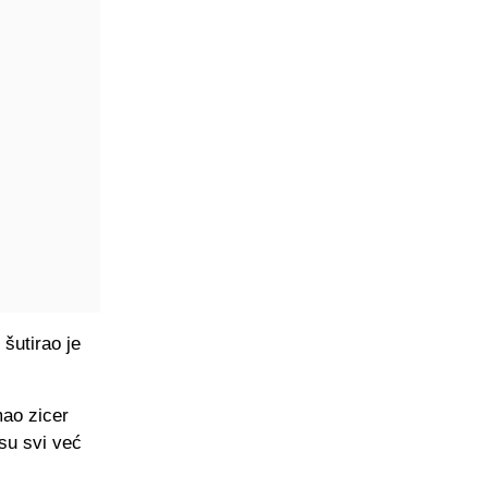
 šutirao je
mao zicer
su svi već