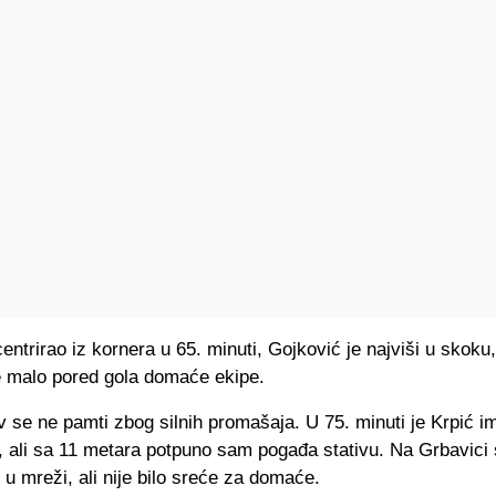
centrirao iz kornera u 65. minuti, Gojković je najviši u skoku,
de malo pored gola domaće ekipe.
 se ne pamti zbog silnih promašaja. U 75. minuti je Krpić i
, ali sa 11 metara potpuno sam pogađa stativu. Na Grbavici 
tu u mreži, ali nije bilo sreće za domaće.