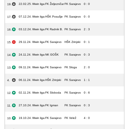
22.02.25.
Wwin liga
FK Željezničar
FK Sarajevo
0 : 0
19.
07.12.24.
Wwin liga
HŠK Posušje
FK Sarajevo
0 : 0
17.
03.12.24.
Wwin liga
FK Radnik B.
FK Sarajevo
2 : 3
16.
29.11.24.
Wwin liga
FK Sarajevo
HŠK Zrinjski
0 : 1
15.
24.11.24.
Wwin liga
NK GOŠK
FK Sarajevo
0 : 3
14.
09.11.24.
Wwin liga
FK Sarajevo
FK Sloga
2 : 0
13.
06.11.24.
Wwin liga
HŠK Zrinjski
FK Sarajevo
1 : 1
4.
02.11.24.
Wwin liga
FK Sloboda
FK Sarajevo
0 : 6
12.
27.10.24.
Wwin liga
FK Igman
FK Sarajevo
0 : 3
11.
19.10.24.
Wwin liga
FK Sarajevo
FK Velež
4 : 0
10.