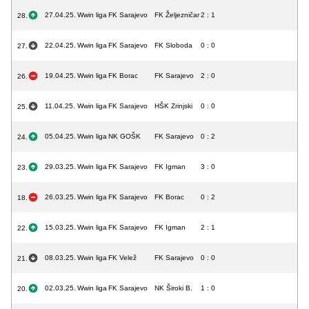
27.04.25.
Wwin liga
FK Sarajevo
FK Željezničar
2 : 1
28.
22.04.25.
Wwin liga
FK Sarajevo
FK Sloboda
0 : 0
27.
19.04.25.
Wwin liga
FK Borac
FK Sarajevo
2 : 0
26.
11.04.25.
Wwin liga
FK Sarajevo
HŠK Zrinjski
0 : 0
25.
05.04.25.
Wwin liga
NK GOŠK
FK Sarajevo
0 : 2
24.
29.03.25.
Wwin liga
FK Sarajevo
FK Igman
3 : 0
23.
26.03.25.
Wwin liga
FK Sarajevo
FK Borac
0 : 2
18.
15.03.25.
Wwin liga
FK Sarajevo
FK Igman
2 : 1
22.
08.03.25.
Wwin liga
FK Velež
FK Sarajevo
0 : 0
21.
02.03.25.
Wwin liga
FK Sarajevo
NK Široki B.
1 : 0
20.