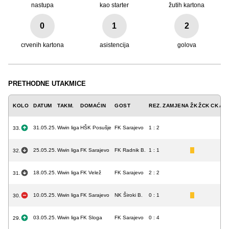
nastupa
kao starter
žutih kartona
0
1
2
crvenih kartona
asistencija
golova
PRETHODNE UTAKMICE
KOLO
DATUM
TAKM.
DOMAĆIN
GOST
REZ.
ZAMJENA
ŽK
ŽCK
CK
A
31.05.25.
Wwin liga
HŠK Posušje
FK Sarajevo
1 : 2
33.
25.05.25.
Wwin liga
FK Sarajevo
FK Radnik B.
1 : 1
32.
18.05.25.
Wwin liga
FK Velež
FK Sarajevo
2 : 2
31.
10.05.25.
Wwin liga
FK Sarajevo
NK Široki B.
0 : 1
30.
03.05.25.
Wwin liga
FK Sloga
FK Sarajevo
0 : 4
29.