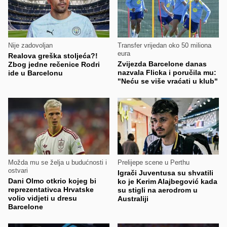
Nije zadovoljan
Transfer vrijedan oko 50 miliona
eura
Realova greška stoljeća?!
Zvijezda Barcelone danas
Zbog jedne rečenice Rodri
nazvala Flicka i poručila mu:
ide u Barcelonu
"Neću se više vraćati u klub"
Možda mu se želja u budućnosti i
Prelijepe scene u Perthu
ostvari
Igrači Juventusa su shvatili
Dani Olmo otkrio kojeg bi
ko je Kerim Alajbegović kada
reprezentativca Hrvatske
su stigli na aerodrom u
volio vidjeti u dresu
Australiji
Barcelone