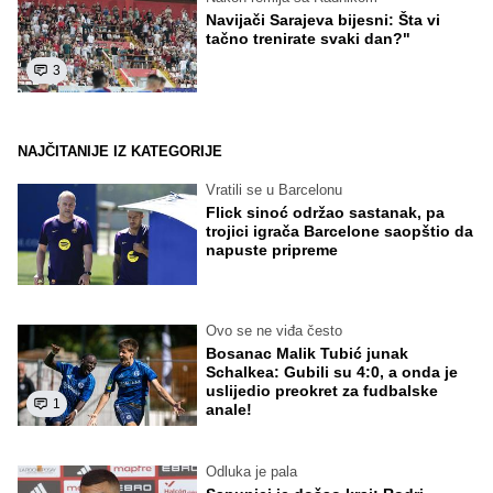
Navijači Sarajeva bijesni: Šta vi
tačno trenirate svaki dan?"
3
NAJČITANIJE IZ KATEGORIJE
Vratili se u Barcelonu
Flick sinoć održao sastanak, pa
trojici igrača Barcelone saopštio da
napuste pripreme
Ovo se ne viđa često
Bosanac Malik Tubić junak
Schalkea: Gubili su 4:0, a onda je
uslijedio preokret za fudbalske
1
anale!
Odluka je pala