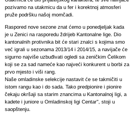
pozivamo na utakmicu da u fer i korektnoj atmosferi
pruže podršku našoj momčadi.
Raspored nove sezone znat ćemo u ponedjeljak kada
je u Zenici na rasporedu ždrijeb Kantonalne lige. Dio
kantonalnih protivnika bit će stari znalci s kojima smo
već igrali u sezonama 2013/14 i 2014/15, a navijače će
sigurno najviše uzbuđivati ogledi sa zeničkim Čelikom
koji se za sad nameće kao najveći konkurent u borbi za
prvo mjesto i viši rang.
Naše omladinske selekcije nastavit će se takmičiti u
istom rangu kao i do sada. Tako predpionire i pionire
čekaju okršaji sa starim znancima u Kantonalnoj ligi, a
kadete i juniore u Omladinskoj ligi Centar", stoji u
saopštenju.