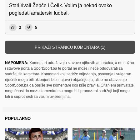
Stari rivali Žepče i Čelik. Volim ja nekad ovako
pogledati amaterski fudbal.
2
5
PRIKAŽI STRANICU KOMENTARA (1)
NAPOMENA:
Komentari odražavaju stavove njihovih autora/ica, a ne nužno
i stavove portala SportSport.ba te portal ne može i neće odgovarati za
sadržaj tih kometara. Komentari koji sadrže vrijeđanja, psovanja i vulgaran
riječnik mogu biti uklonjeni bez najave i objašnjenja, ali to ne obavezuje
SportSport.ba da obriše sve komentare koji krše pravila. Čitanjem prihvatate
mogućnost da među komentarima mogu biti pronađeni sadržaji koji mogu
biti u suprotnosti sa vašim uvjerenjima.
POPULARNO