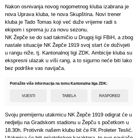
Nakon osnivanja novog nogometnog kluba izabrana je
nova Uprava kluba, te nova Skupština. Novi trener
kluba je Tado Tomas koji već duže vrijeme radi s
ekipom i sprema ju za novu sezonu.
NK Žepče se do sad takmičio u Drugoj ligi FBiH, a zbog
nastale situacije NK Žepče 1919 svoj start će doživjeti
u rangu niže, tj. Kantonalnoj ligi ZDK. Ambicije kluba su
ekspresni ulazak u viši rang, a to sigurno neće biti lako
bez podrške vas navijača.
Potražite više informacija na temu Kantonalna liga ZDK:
VIJESTI
TABELA
RASPORED
Svoju premijernu utakmicu NK Žepče 1919 odigrat će u
nedjelju na Gradskom stadionu u Žepču s početkom u
18.30h. Protivnik našem klubu bit će FK Proleter Teslić.
Utakmica će biti prijateljskog karaktera, te sve navijače