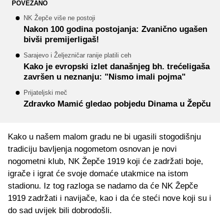
POVEZANO
NK Žepče više ne postoji
Nakon 100 godina postojanja: Zvanično ugašen
bivši premijerligaš!
Sarajevo i Željezničar ranije platili ceh
Kako je evropski izlet današnjeg bh. trećeligaša
završen u neznanju: "Nismo imali pojma"
Prijateljski meč
Zdravko Mamić gledao pobjedu Dinama u Žepču
Kako u našem malom gradu ne bi ugasili stogodišnju
tradiciju bavljenja nogometom osnovan je novi
nogometni klub, NK Žepče 1919 koji će zadržati boje,
igrače i igrat će svoje domaće utakmice na istom
stadionu. Iz tog razloga se nadamo da će NK Žepče
1919 zadržati i navijače, kao i da će steći nove koji su i
do sad uvijek bili dobrodošli.