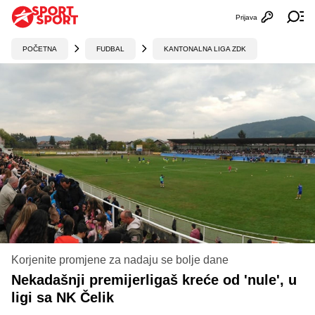
Prijava
Otvori profi
Ot
POČETNA
FUDBAL
KANTONALNA LIGA ZDK
Korjenite promjene za nadaju se bolje dane
Nekadašnji premijerligaš kreće od 'nule', u
ligi sa NK Čelik