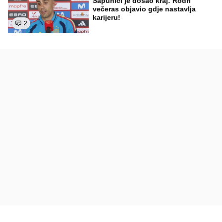
Sapunici je došao kraj: Rodri
večeras objavio gdje nastavlja
karijeru!
2