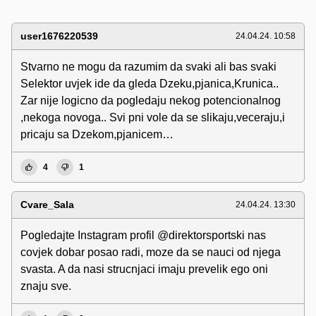
user1676220539
24.04.24. 10:58
Stvarno ne mogu da razumim da svaki ali bas svaki
Selektor uvjek ide da gleda Dzeku,pjanica,Krunica..
Zar nije logicno da pogledaju nekog potencionalnog
,nekoga novoga.. Svi pni vole da se slikaju,veceraju,i
pricaju sa Dzekom,pjanicem…
4
1
Cvare_Sala
24.04.24. 13:30
Pogledajte Instagram profil @direktorsportski nas
covjek dobar posao radi, moze da se nauci od njega
svasta. A da nasi strucnjaci imaju prevelik ego oni
znaju sve.