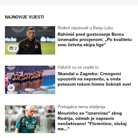
NAJNOVIJE VIJESTI
Rođeni otputovali u Banju Luku
Rahimić pred gostovanje Borcu
iznenadio procjenom: „Po kvalitetu
smo četvrta ekipa lige“
2
Odlučili su se uraditi to
Skandal u Zagrebu: Crnogorci
upozorili na nepravdu, a onda
potezom tokom himne šokirali sve!
Portugalca nema strpljenja
Mourinho se "iznervirao" zbog
Rodrija, odmah je napravio
neočekivano! "Florentino, slušaj
me..."