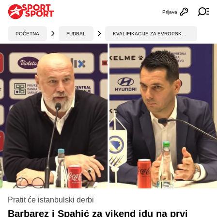
Prijava
Otvori profi
Ot
POČETNA
FUDBAL
KVALIFIKACIJE ZA EVROPSKO PRVENSTVO
Pratit će istanbulski derbi
Barbarez i Spahić za vikend idu na prvi