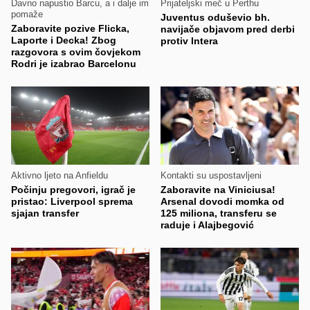
Davno napustio Barcu, a i dalje im
Prijateljski meč u Perthu
pomaže
Juventus oduševio bh.
Zaboravite pozive Flicka,
navijače objavom pred derbi
Laporte i Decka! Zbog
protiv Intera
razgovora s ovim čovjekom
Rodri je izabrao Barcelonu
Aktivno ljeto na Anfieldu
Kontakti su uspostavljeni
Počinju pregovori, igrač je
Zaboravite na Viniciusa!
pristao: Liverpool sprema
Arsenal dovodi momka od
sjajan transfer
125 miliona, transferu se
raduje i Alajbegović