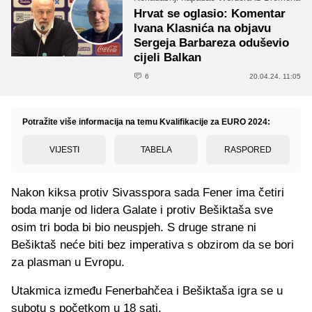
Hrvat se oglasio: Komentar
Ivana Klasnića na objavu
Sergeja Barbareza oduševio
cijeli Balkan
6
20.04.24. 11:05
Potražite više informacija na temu Kvalifikacije za EURO 2024:
VIJESTI
TABELA
RASPORED
Nakon kiksa protiv Sivasspora sada Fener ima četiri
boda manje od lidera Galate i protiv Bešiktaša sve
osim tri boda bi bio neuspjeh. S druge strane ni
Bešiktaš neće biti bez imperativa s obzirom da se bori
za plasman u Evropu.
Utakmica između Fenerbahčea i Bešiktaša igra se u
subotu s početkom u 18 sati.