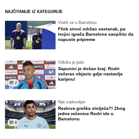
NAJČITANIJE IZ KATEGORIJE
Vratili se u Barcelonu
Flick sinoć održao sastanak, pa
trojici igrača Barcelone saopštio da
napuste pripreme
Odluka je pala
Sapunici je došao kraj: Rodri
večeras objavio gdje nastavlja
karijeru!
2
Nije zadovoljan
Realova greška stoljeća?! Zbog
jedne rečenice Rodri ide u
Barcelonu
6