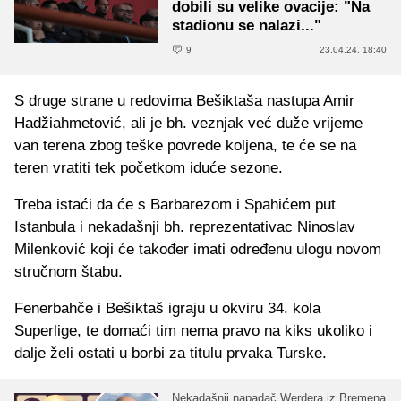
dobili su velike ovacije: "Na
stadionu se nalazi..."
9
23.04.24. 18:40
S druge strane u redovima Bešiktaša nastupa Amir
Hadžiahmetović, ali je bh. veznjak već duže vrijeme
van terena zbog teške povrede koljena, te će se na
teren vratiti tek početkom iduće sezone.
Treba istaći da će s Barbarezom i Spahićem put
Istanbula i nekadašnji bh. reprezentativac Ninoslav
Milenković koji će također imati određenu ulogu novom
stručnom štabu.
Fenerbahče i Bešiktaš igraju u okviru 34. kola
Superlige, te domaći tim nema pravo na kiks ukoliko i
dalje želi ostati u borbi za titulu prvaka Turske.
Nekadašnji napadač Werdera iz Bremena