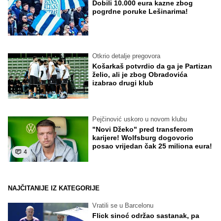
Dobili 10.000 eura kazne zbog
pogrdne poruke Lešinarima!
Otkrio detalje pregovora
Košarkaš potvrdio da ga je Partizan
želio, ali je zbog Obradovića
izabrao drugi klub
Pejčinović uskoro u novom klubu
"Novi Džeko" pred transferom
karijere! Wolfsburg dogovorio
posao vrijedan čak 25 miliona eura!
4
NAJČITANIJE IZ KATEGORIJE
Vratili se u Barcelonu
Flick sinoć održao sastanak, pa