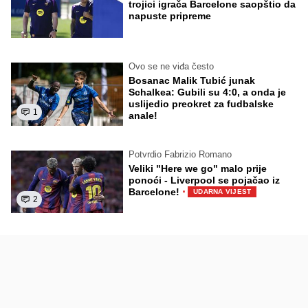
trojici igrača Barcelone saopštio da
napuste pripreme
Ovo se ne viđa često
Bosanac Malik Tubić junak
Schalkea: Gubili su 4:0, a onda je
uslijedio preokret za fudbalske
1
anale!
Potvrdio Fabrizio Romano
Veliki "Here we go" malo prije
ponoći - Liverpool se pojačao iz
·
Barcelone!
UDARNA VIJEST
2