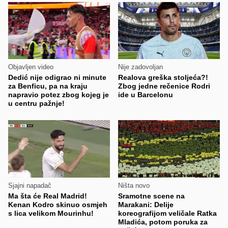
Objavljen video
Nije zadovoljan
Dedić nije odigrao ni minute
Realova greška stoljeća?!
za Benficu, pa na kraju
Zbog jedne rečenice Rodri
napravio potez zbog kojeg je
ide u Barcelonu
u centru pažnje!
Sjajni napadač
Ništa novo
Ma šta će Real Madrid!
Sramotne scene na
Kenan Kodro skinuo osmjeh
Marakani: Delije
s lica velikom Mourinhu!
koreografijom veličale Ratka
Mladića, potom poruka za