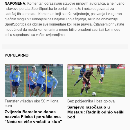
NAPOMENA:
Komentari odražavaju stavove njihovih autora/ica, a ne nužno
i stavove portala SportSport.ba te portal ne može i neće odgovarati za
sadržaj tih kometara. Komentari koji sadrže vrijeđanja, psovanja i vulgaran
riječnik mogu biti uklonjeni bez najave i objašnjenja, ali to ne obavezuje
SportSport.ba da obriše sve komentare koji krše pravila. Čitanjem prihvatate
mogućnost da među komentarima mogu biti pronađeni sadržaji koji mogu
biti u suprotnosti sa vašim uvjerenjima.
POPULARNO
Transfer vrijedan oko 50 miliona
Bez pobjednika i bez golova
eura
Sarajevo razočaralo u
Zvijezda Barcelone danas
Mostaru: Radnik odnio veliki
nazvala Flicka i poručila mu:
bod
"Neću se više vraćati u klub"