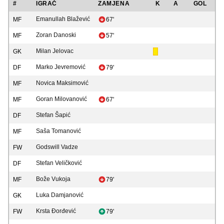
#
IGRAČ
ZAMJENA
K
A
GOL
Emanullah Blažević
MF
67'
Zoran Danoski
MF
57'
Milan Jelovac
GK
Marko Jevremović
DF
79'
Novica Maksimović
MF
Goran Milovanović
MF
67'
Stefan Šapić
DF
Saša Tomanović
MF
Godswill Vadze
FW
Stefan Veličković
DF
Bože Vukoja
MF
79'
Luka Damjanović
GK
Krsta Đorđević
FW
79'