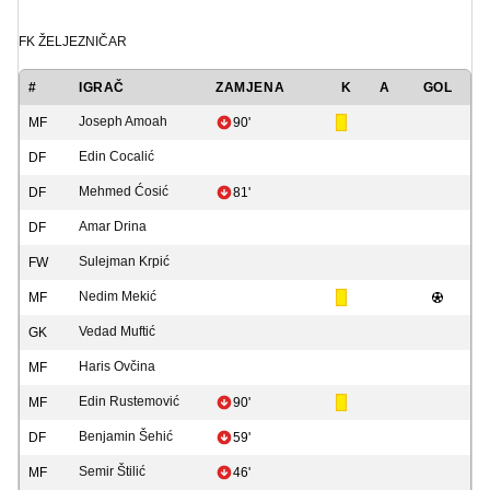
FK ŽELJEZNIČAR
#
IGRAČ
ZAMJENA
K
A
GOL
Joseph Amoah
MF
90'
Edin Cocalić
DF
Mehmed Ćosić
DF
81'
Amar Drina
DF
Sulejman Krpić
FW
Nedim Mekić
MF
Vedad Muftić
GK
Haris Ovčina
MF
Edin Rustemović
MF
90'
Benjamin Šehić
DF
59'
Semir Štilić
MF
46'