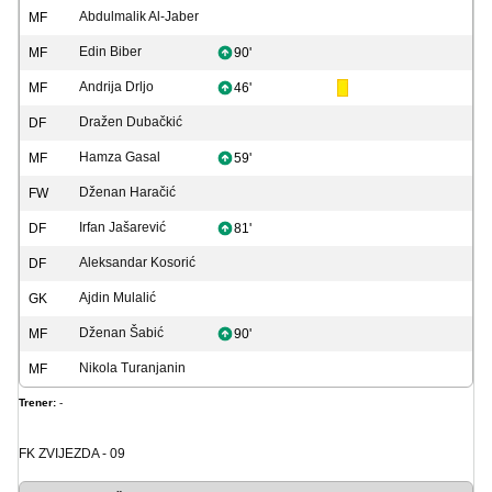
Abdulmalik Al-Jaber
MF
Edin Biber
MF
90'
Andrija Drljo
MF
46'
Dražen Dubačkić
DF
Hamza Gasal
MF
59'
Dženan Haračić
FW
Irfan Jašarević
DF
81'
Aleksandar Kosorić
DF
Ajdin Mulalić
GK
Dženan Šabić
MF
90'
Nikola Turanjanin
MF
Trener:
-
FK ZVIJEZDA - 09