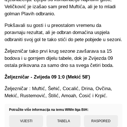
Veličković je izašao sam pred Muftića, ali je to mladi
golman Plavih odbranio.
Pokšavali su gosti i u preostalom vremenu da
poravnaju rezultat, ali je odbran domaćina uspjela
odbraniti svoj gol te tako stići do pete pobjede u sezoni.
Željezničar tako prvi krug sezone zavšarava sa 15
bodova i u gornjem dijelu tabele, dok je Zvijezda 09
ostala prikovana za samo dno sa svega četiri boda.
Željezničar - Zvijeda 09 1:0 (Mekić 58')
Željezničar : Muftić, Šehić, Cocalić, Drina, Ovčina,
Mekić, Rustemović, Štilić, Amoah, Ćosić i Krpić.
Potražite više informacija na temu WWin liga BiH:
VIJESTI
TABELA
RASPORED