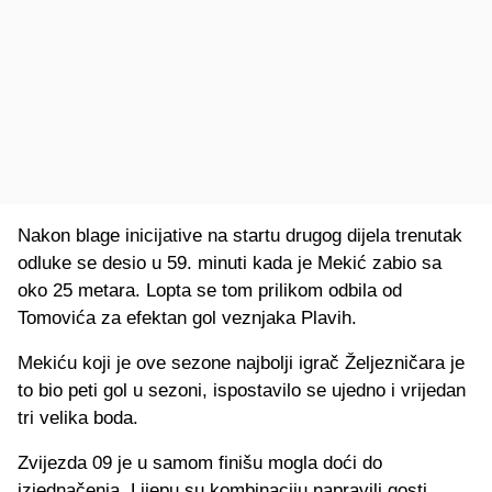
Nakon blage inicijative na startu drugog dijela trenutak
odluke se desio u 59. minuti kada je Mekić zabio sa
oko 25 metara. Lopta se tom prilikom odbila od
Tomovića za efektan gol veznjaka Plavih.
Mekiću koji je ove sezone najbolji igrač Željezničara je
to bio peti gol u sezoni, ispostavilo se ujedno i vrijedan
tri velika boda.
Zvijezda 09 je u samom finišu mogla doći do
izjednačenja. Lijepu su kombinaciju napravili gosti,