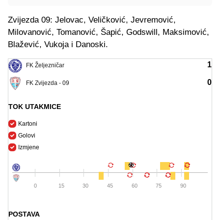
Zvijezda 09: Jelovac, Veličković, Jevremović,
Milovanović, Tomanović, Šapić, Godswill, Maksimović,
Blažević, Vukoja i Danoski.
1
FK Željezničar
0
FK Zvijezda - 09
TOK UTAKMICE
Kartoni
Golovi
Izmjene
0
15
30
45
60
75
90
POSTAVA