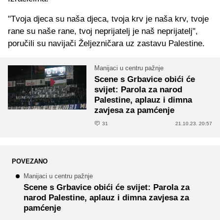
"Tvoja djeca su naša djeca, tvoja krv je naša krv, tvoje
rane su naše rane, tvoj neprijatelj je naš neprijatelj",
poručili su navijači Željezničara uz zastavu Palestine.
Manijaci u centru pažnje
Scene s Grbavice obići će
svijet: Parola za narod
Palestine, aplauz i dimna
zavjesa za pamćenje
31
21.10.23. 20:57
POVEZANO
Manijaci u centru pažnje
Scene s Grbavice obići će svijet: Parola za
narod Palestine, aplauz i dimna zavjesa za
pamćenje