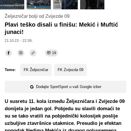
Željezničar bolji od Zvijezde 09
Plavi teško disali u finišu: Mekić i Muftić
junaci!
21.10.23. - 22:39,
19
Teme:
FK Željezničar
FK Zvijezda 09
Dodajte SportSport u vaš Google izbor
U susretu 11. kola između Željezničara i Zvijezde 09
donijela je jedan gol. Pobjedu su slavili domaći te
su se tako vratili na pobjednički kolosijek poslije
uzbuljive ztavršnice utakmice. Presudio je efektan
pogodak Nedima Mekića iz drugog poluvremena.