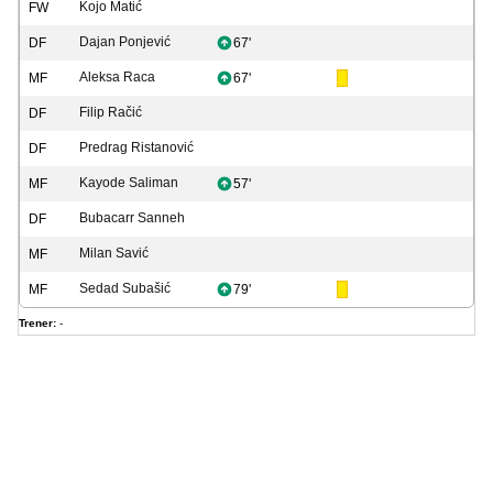
Kojo Matić
FW
Dajan Ponjević
DF
67'
Aleksa Raca
MF
67'
Filip Račić
DF
Predrag Ristanović
DF
Kayode Saliman
MF
57'
Bubacarr Sanneh
DF
Milan Savić
MF
Sedad Subašić
MF
79'
Trener:
-