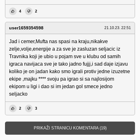
4
2
user1659354598
21.10.23. 22:51
Jad i cemer,Mufta nas spasi na kraju,nikakve
zelje,volje,energije a za sve je zasluzan seljacic iz
Travnika koji je ubio u pojam sve u klubu od samih
igraca navijaca sve je tako jadno fujjj,i sad daje izjavu
koliko je on jadan kako smo igrali protiv jedne izuzetne
ekipe ,majku **** svoju pa igrao si sa najlosijom
ekipom u ligi i dao si im jedan gol smece jedno
seljacko
2
3
PRIKAŽI STRANICU KOMENTARA (19)